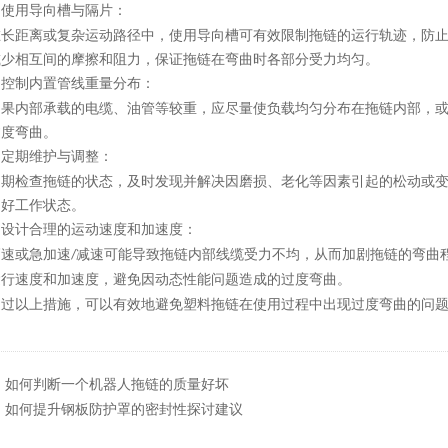
使用导向槽与隔片：
.
在长距离或复杂运动路径中，使用导向槽可有效限制拖链的运行轨迹，防
减少相互间的摩擦和阻力，保证拖链在弯曲时各部分受力均匀。
控制内置管线重量分布：
.
如果内部承载的电缆、油管等较重，应尽量使负载均匀分布在拖链内部，
过度弯曲。
定期维护与调整：
.
定期检查拖链的状态，及时发现并解决因磨损、老化等因素引起的松动或
良好工作状态。
设计合理的运动速度和加速度：
.
高速或急加速
减速可能导致拖链内部线缆受力不均，从而加剧拖链的弯曲
/
运行速度和加速度，避免因动态性能问题造成的过度弯曲。
塑料拖链
通过以上措施，可以有效地避免
在使用过程中出现过度弯曲的问
：
如何判断一个机器人拖链的质量好坏
：
如何提升钢板防护罩的密封性探讨建议