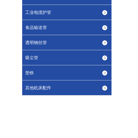
工业电缆护管
食品输送管
透明钢丝管
吸尘管
垫铁
其他机床配件