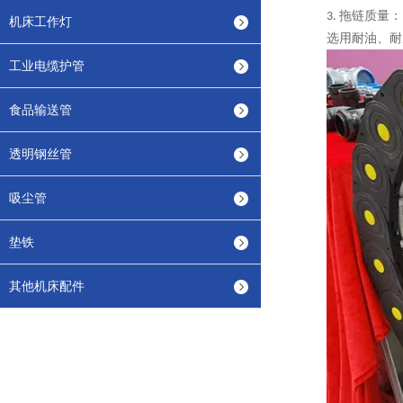
拖链质量：
3.
机床工作灯
选用耐油、耐
工业电缆护管
食品输送管
透明钢丝管
吸尘管
垫铁
其他机床配件