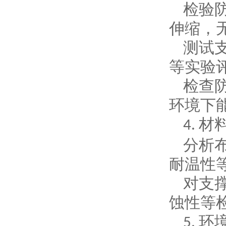
检验
伸缩，
测试
等实验
检查
环境下
材
4.
分析
耐温性
对支
蚀性等
环
5.