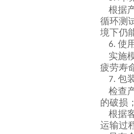
根据
循环测
境下仍
使
6.
实施
疲劳寿
包
7.
检查
的破损
根据
运输过