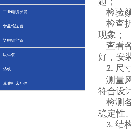
题；
检验
工业电缆护管
检查
食品输送管
现象；
透明钢丝管
查看
好，安
吸尘管
尺
2.
垫铁
测量
其他机床配件
符合设
检测
稳定性
结
3.