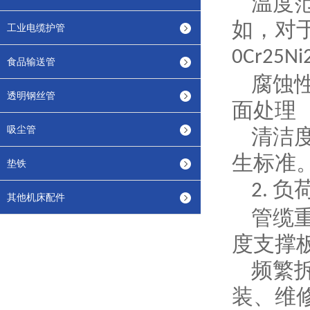
温度
如，对
工业电缆护管
0Cr25Ni
食品输送管
腐蚀
透明钢丝管
面处理
吸尘管
清洁
生标准
垫铁
负
2.
其他机床配件
管缆
度支撑
频繁
装、维