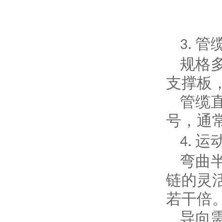
管
3.
规格
支撑板
管缆
号，通
运
4.
弯曲
链的灵
若干倍
导向