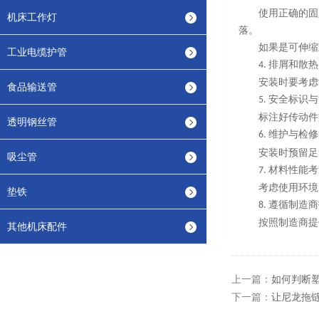
使用正确的固
机床工作灯
落。
如果是可伸缩
工业电缆护管
排屑和散热
4.
安装时要考虑
食品输送管
安全标识与
5.
标注好传动件
透明钢丝管
维护与检修
6.
安装时预留足
吸尘管
材料性能考
7.
考虑使用环境
垫铁
遵循制造商
8.
按照制造商提
其他机床配件
上一篇：
如何判断
下一篇：
让尼龙拖