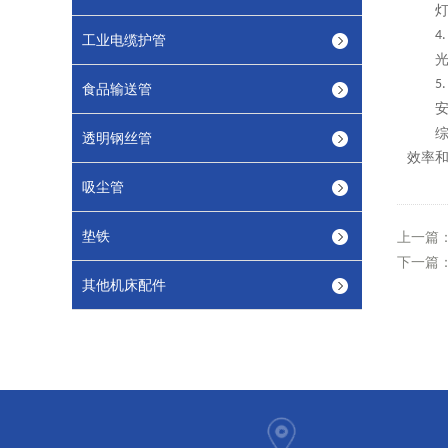
4
工业电缆护管
5
食品输送管
透明钢丝管
效率
吸尘管
垫铁
上一篇
下一篇
其他机床配件