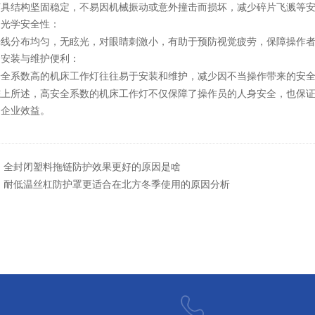
灯具结构坚固稳定，不易因机械振动或意外撞击而损坏，减少碎片飞溅等
光学安全性：
.
光线分布均匀，无眩光，对眼睛刺激小，有助于预防视觉疲劳，保障操作
安装与维护便利：
.
安全系数高的机床工作灯往往易于安装和维护，减少因不当操作带来的安
机床工作灯
综上所述，高安全系数的
不仅保障了操作员的人身安全，也保
和企业效益。
：
全封闭塑料拖链防护效果更好的原因是啥
：
耐低温丝杠防护罩更适合在北方冬季使用的原因分析