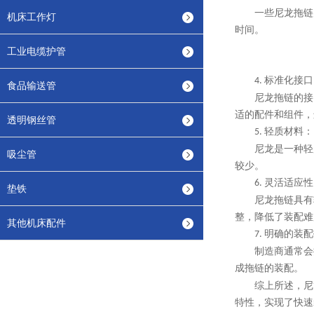
一些尼龙拖链
机床工作灯
时间。
工业电缆护管
标准化接口
4.
食品输送管
尼龙拖链的接
适的配件和组件，
透明钢丝管
轻质材料：
5.
尼龙是一种轻
吸尘管
较少。
灵活适应性
6.
垫铁
尼龙拖链具有
整，降低了装配难
其他机床配件
明确的装配
7.
制造商通常会
成拖链的装配。
尼
综上所述，
特性，实现了快速