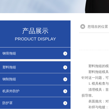
您现在的位置
产品展示
PRODUCT DISPLAY
钢骨拖链
塑料拖链的模
塑料拖链
塑料拖链模具
针对这一问题，可
钢制拖链
模具检查与
1.
清理模具：首
机床外防护
损导致。
表面抛光：对
防护罩
补焊与电镀：