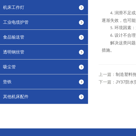
机床工作灯
润滑不足或
4.
逐渐失效，也可能
工业电缆护管
环境因素：
5.
设计不合理
6.
食品输送管
解决这类问题
措施。
透明钢丝管
吸尘管
上一篇：
制造塑料
垫铁
下一篇：
JY37防
其他机床配件