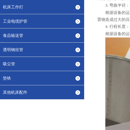
弯曲半径：
3.
机床工作灯
根据设备的运
置物造成过大的压
工业电缆护管
行程长度：
4.
根据设备的运
食品输送管
透明钢丝管
吸尘管
垫铁
其他机床配件