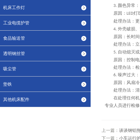
颜色异常：
3.
机床工作灯
原因：
灯
LED
处理办法：更
工业电缆护管
外壳破损、
4.
原因：长时间
食品输送管
处理办法：立
自动熄灭或
5.
透明钢丝管
原因：控制电
处理办法：检
吸尘管
噪声过大：
6.
原因：风扇冷
垫铁
处理办法：清
机
在处理任何
其他机床配件
专业人员进行检修
上一篇：
谈谈钢铝
下一篇：
小车运行