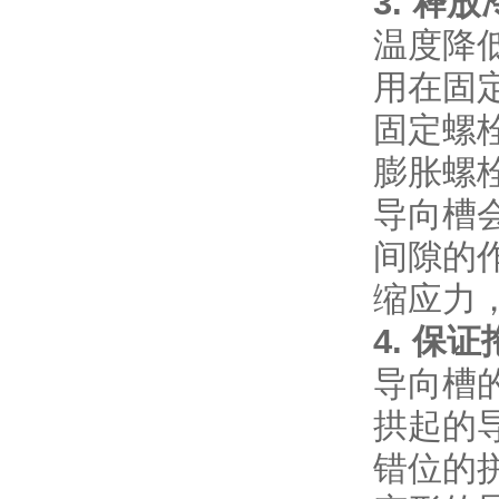
3. 
温度降
用在固
固定螺
膨胀螺栓
导向槽
间隙的
缩应力
4. 保
导向槽
拱起的
错位的