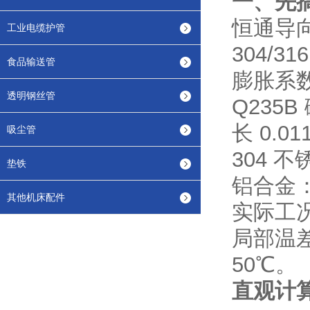
一、先
恒通导
工业电缆护管
304/3
食品输送管
膨胀系
透明钢丝管
Q235B
长 0.0
吸尘管
304 不
垫铁
铝合金：
其他机床配件
实际工
局部温差
50℃。
直观计