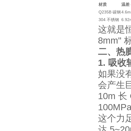
材质
温差 
Q235B 碳钢
4.6
304 不锈钢
6.9
这就是恒
8mm
"
二、热
1. 
如果没
会产生
10m 
100MP
这个力
达 5~2