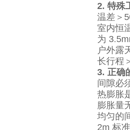
2. 特
温差＞5
室内恒
为 3.5
户外露
长行程＞
3. 正
间隙必
热膨胀
膨胀量
均匀的
2m 标