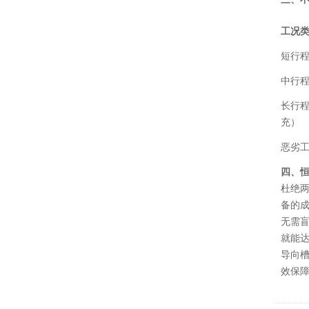
工况
短行程
中行程
长行程
充）
恶劣
四、
杜绝
备的成
无需
就能达
导向槽
效保