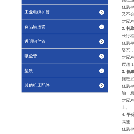
优质导
工业电缆护管
又不会
对应寿
食品输送管
2. 
长行
透明钢丝管
优质导
姿态
吸尘管
对应寿
度超 1
垫铁
3. 
拖链底
其他机床配件
优质导
触，
对应寿
上。
4. 
高速
优质导