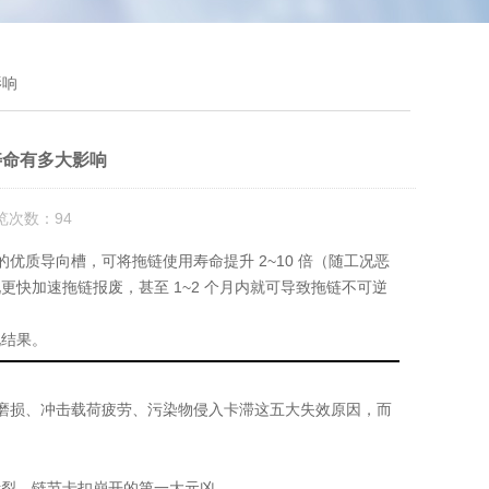
影响
寿命有多大影响
览次数：94
优质导向槽，可将拖链使用寿命提升 2~10 倍（随工况恶
快加速拖链报废，甚至 1~2 个月内就可导致拖链不可逆
化结果。
磨损、冲击载荷疲劳、污染物侵入卡滞
这五大失效原因，而
断裂、链节卡扣崩开的
第一大元凶
。