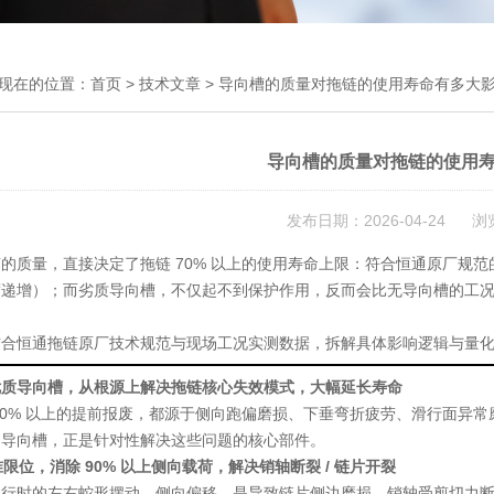
现在的位置：
首页
>
技术文章
> 导向槽的质量对拖链的使用寿命有多大
导向槽的质量对拖链的使用
发布日期：2026-04-24 浏
槽的质量，
直接决定了拖链 70% 以上的使用寿命上限
：符合恒通原厂规范的
递增）；而劣质导向槽，不仅起不到保护作用，反而会比无导向槽的工况更
。
结合恒通拖链原厂技术规范与现场工况实测数据，拆解具体影响逻辑与量
优质导向槽，从根源上解决拖链核心失效模式，大幅延长寿命
90% 以上的提前报废，都源于
侧向跑偏磨损、下垂弯折疲劳、滑行面异常
的导向槽，正是针对性解决这些问题的核心部件。
精准限位，消除 90% 以上侧向载荷，解决销轴断裂 / 链片开裂
运行时的左右蛇形摆动、侧向偏移，是导致链片侧边磨损、销轴受剪切力