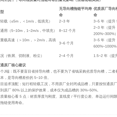
无导向槽拖链平均寿
优质原厂导向
类型
命
命
轻载（≤5m，＜1m/s，低填充）
2~3 年
3~5 年（提升 
2~3 年（提升
通用（5~10m，1~2m/s，中填充）
8~12 个月
200%~300%
重载高速（＞10m，＞2m/s，高填
3~5 年（提升
3~6 个月
600%~1000
工况（铁屑、切削液、粉尘）
2~4 个月
1.5~2 年（提
恒通原厂核心建议
两个J端：既不要盲目省掉导向槽，也不要为了省钱采购劣质导向槽，二者
本，是导向槽差价的 5~10 倍。
盲目追求顶配：短行程轻载工况，不用原厂全封闭成品槽，只要按恒通原
到原厂 80% 以上的保护效果，成本仅为成品槽的 30%~50%。
质量核心看 5 点：材质厚度与刚度、直线度 / 平行度公差、单边运行间
障拖链使用寿命。