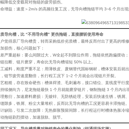
大幅降低交变载荷对拖链的疲劳损伤。
命增益：速度＞2m/s 的高频往复工况，无导向槽拖链平均 3~6 个月出现
质导向槽，比 “不用导向槽" 更伤拖链，直接腰斩使用寿命
用户觉得原厂导向槽贵，转而采购低价劣质槽，最终反而付出了更高的维修
增加损伤，核心问题如下：
公差严重超标
：要么间隙过大，W全起不到限位作用，拖链依然跑偏摆动；
链拉断、链片磨穿，寿命比无导向槽缩短 50% 以上。
偷工减料，刚度严重不足
：用薄铁皮、废钢替代国标钢材，槽体安装后就
，链节疲劳速度翻倍，长行程工况下 1~2 个月就会出现链片开裂。
工艺粗糙，存在致命硬伤
：槽体焊渣、毛刺遍布，接口错位、直线度平行
持续侧向力，尼龙拖链最快 1 个月就能磨穿链片，钢制拖链 3 个月内出
处理敷衍，加速磨料磨损
：无镀锌、无防锈处理，安装后快速生锈，锈屑
体缝隙多，铁屑、粉尘大量堆积，反而比无导向槽的工况更容易卡滞拖链
设计缺陷，引发二次故障
：无热膨胀预留间隙，长行程运行时槽体热胀冷
带动拖链剧烈摆动，加速脱轨、脱节。
不同工况下，导向槽质量对拖链寿命的量化影响（恒通现场实测）