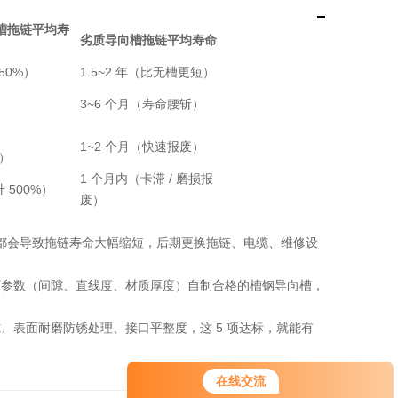
槽拖链平均寿
劣质导向槽拖链平均寿命
50%）
1.5~2 年（比无槽更短）
3~6 个月（寿命腰斩）
）
1~2 个月（快速报废）
%）
1 个月内（卡滞 / 磨损报
升 500%）
废）
都会导致
拖链
寿命大幅缩短，后期更换拖链、电缆、维修设
厂参数（间隙、直线度、材质厚度）自制合格的槽钢导向槽，
隙、表面耐磨防锈处理、接口平整度，这 5 项达标，就能有
在线交流