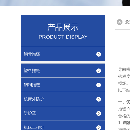
您
产品展示
PRODUCT DISPLAY
钢骨拖链
导向
塑料拖链
劣程度
损坏
钢制拖链
以下
机床外防护
一、
拖链 
防护罩
合格
1. 
机床工作灯
拖链