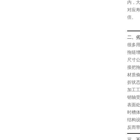
内，
对应寿
倍。
二、劣
很多
拖链
尺寸
接把拖
材质
折状态
加工
销轴受
表面
时槽
结构
反而
三、