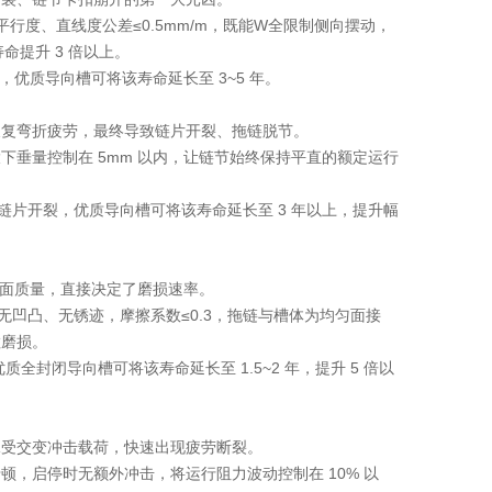
平行度、直线度公差≤0.5mm/m，既能W全限制侧向摆动，
提升 3 倍以上。
，优质导向槽可将该寿命延长至 3~5 年。
反复弯折疲劳，最终导致链片开裂、拖链脱节。
垂量控制在 5mm 以内，让链节始终保持平直的额定运行
段链片开裂，优质导向槽可将该寿命延长至 3 年以上，提升幅
行面质量，直接决定了磨损速率。
、无凹凸、无锈迹，摩擦系数≤0.3，拖链与槽体为均匀面接
粒磨损。
全封闭导向槽可将该寿命延长至 1.5~2 年，提升 5 倍以
承受交变冲击载荷，快速出现疲劳断裂。
，启停时无额外冲击，将运行阻力波动控制在 10% 以