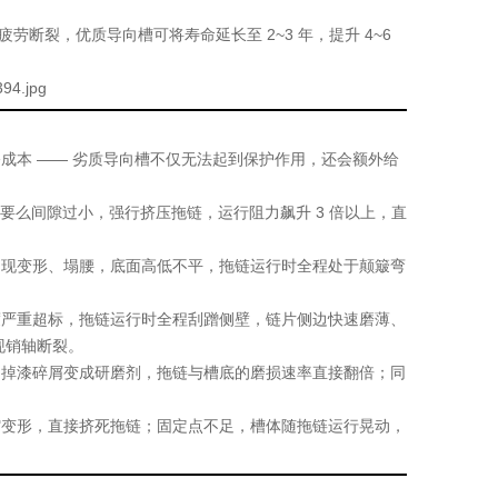
疲劳断裂，优质导向槽可将寿命延长至 2~3 年，提升 4~6
成本 —— 劣质导向槽不仅无法起到保护作用，还会额外给
要么间隙过小，强行挤压拖链，运行阻力飙升 3 倍以上，直
出现变形、塌腰，底面高低不平，拖链运行时全程处于颠簸弯
度严重超标，拖链运行时全程刮蹭侧壁，链片侧边快速磨薄、
现销轴断裂。
、掉漆碎屑变成研磨剂，拖链与槽底的磨损速率直接翻倍；同
。
缩变形，直接挤死拖链；固定点不足，槽体随拖链运行晃动，