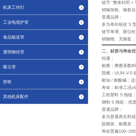
链节 “
整体封闭 +
机床工作灯
销轴加粗、轴套自
普通品牌
：
工业电缆护管
多为单向链改 S 
链节单薄、限位松，
食品输送管
销轴细、无轴套，
二、材质与寿命优
透明钢丝管
恒通
：
耐磨：摩擦系数B同
吸尘管
阻燃：UL94 V-0
耐油 / 耐酸碱
垫铁
寿命：标准工况≥5
工程塑料 S 拖链
其他机床配件
钢制 S 拖链：
优质
普通品牌
：
多为普通再生料或
阻燃差、耐磨差，
寿命普遍
100–20