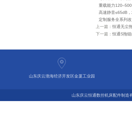
重载能力
120–5
高速静音
≤65dB，
定制服务
全系列改
上一篇：
恒通无尘
下一篇：
恒通S拖
山东庆云渤海经济开发区金厦工业园
山东庆云恒通数控机床配件制造有限