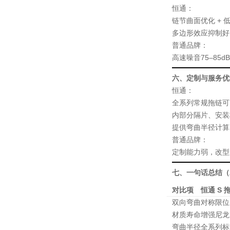
恒通
：
链节曲面优化 + 
多边形效应抑制好
普通品牌
：
高速噪音
75–85dB
六、定制与服务优
恒通
：
全系列常规拖链
内部分隔片、安装
提供
弯曲半径计算
普通品牌
：
定制能力弱，改型
七、一句话总结（
对比项
恒通 S 
双向弯曲
对称限位
材质寿命
增强尼龙 
弯曲半径
全系列标准