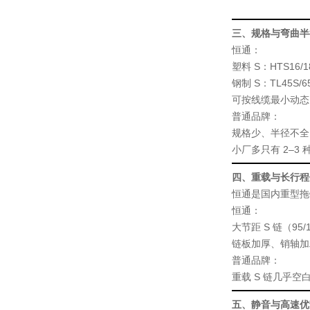
三、规格与弯曲半
恒通
：
塑料 S：HTS16/18
钢制 S：TL45S/65
可按线缆最小动态 
普通品牌
：
规格少、半径不全
小厂多只有 2–3 
四、重载与长行程
恒通是
国内重型拖
恒通
：
大节距 S 链（95/1
链板加厚、销轴加
普通品牌
：
重载 S 链几乎
五、静音与高速优