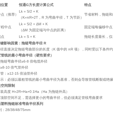
端位置
恒通G方长度计算公式
特点
Lk = S/2 + K
中点（推荐）
节省材料，拖链和
（K=πR+2T，R 为弯曲半径，T 为节距）
Lk = S/2 + ΔM + K
行程中点
固定端每偏移中点 
（ΔM 为固定端与中点的距离）
端点
Lk = S + K
拖链长度最长，仅
键影响因素：拖链弯曲半径 R
径直接决定拖链弯曲部分的长度（K 值中的 πR 项），同时受以下条件
内置管线的最小弯曲半径（硬性要求）
拖链弯曲半径≥6-8 倍电缆外径
≥8-10 倍气管外径
管：≥12-15 倍油管外径
提示：必须以最粗管线的最小弯曲半径为基准，否则会导致管线断裂或绝
安装空间限制
装高度 H=2R+Ha+0.1Ha（Ha 为拖链外高）
备顶部空间不足，需选择更小的弯曲半径，但必须满足管线弯曲要求
恒通塑料拖链标准弯曲半径系列
列：28/38/48/75mm