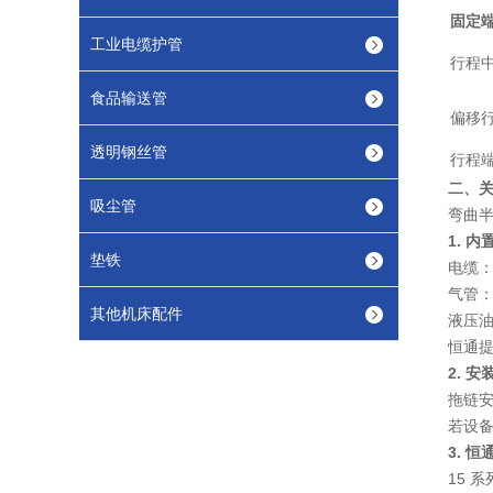
固定
工业电缆护管
行程
食品输送管
偏移
透明钢丝管
行程
二、关
吸尘管
弯曲半
1. 
垫铁
电缆：
气管：
其他机床配件
液压油
恒通
2. 
拖链安
若设
3. 
15 系