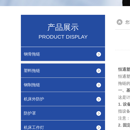
您
产品展示
PRODUCT DISPLAY
钢骨拖链
恒通
塑料拖链
恒通
拖链
钢制拖链
一、
这是
机床外防护
1. 
指设
防护罩
注意
2. 
机床工作灯