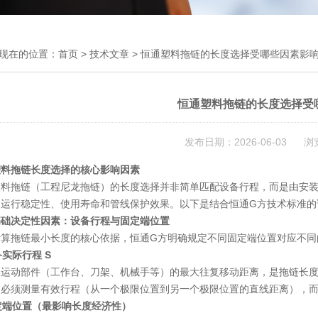
现在的位置：
首页
>
技术文章
> 恒通塑料拖链的长度选择受哪些因素影
恒通塑料拖链的长度选择受
发布日期：2026-06-03 浏
塑料拖链长度选择的核心影响因素
塑料拖链（工程尼龙拖链）的长度选择并非简单匹配设备行程，而是由
安
的运行稳定性、使用寿命和管线保护效果。以下是结合恒通G方技术标准的
基础决定性因素：设备行程与固定端位置
计算拖链最小长度的核心依据，恒通G方明确规定不同固定端位置对应不同
设备实际行程 S
备运动部件（工作台、刀架、机械手等）的最大往复移动距离，是拖链长
：必须测量
有效行程
（从一个极限位置到另一个极限位置的直线距离），
固定端位置（最影响长度经济性）