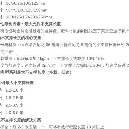
列：38/50/75/100/125mm
列：50/75/100/125/150mm
列：100/125/150/200/250mm
刚性限制因素：最大允许不支撑长度
塑料拖链与金属拖链显著的差异点，塑料材质的刚性决定了其悬空运行有
影响不支撑长度的核心变量
型号与材质
：恒通增强尼龙 66 拖链比普通尼龙 6 拖链的不支撑长度长约 20
约 2 倍
负载重量
：负载每增加 1kg/m，不支撑长度约减少 10%-15%
速度与加速度
：速度超过 2m/s 时，不支撑长度需降低 20%；加速度超过 2m
恒通典型系列最大不支撑长度（空载、低速）
系列
最大不支撑长度
列
1.2-1.8 米
列
1.8-2.5 米
列
2.5-3.5 米
列
4.0-6.0 米
超过不支撑长度的解决方案
支撑轮
：每 2-3 米安装一个，可将有效行程延长至 10 米以上