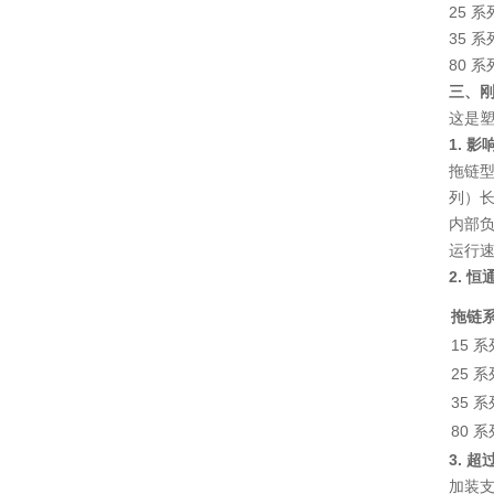
25 系
35 系
80 系
三、
这是
1. 
拖链
列）长
内部
运行
2. 
拖链
15 系
25 系
35 系
80 系
3. 
加装