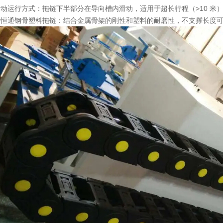
滑动运行方式
：拖链下半部分在导向槽内滑动，适用于超长行程（>10 米
为
恒通钢骨塑料拖链
：结合金属骨架的刚性和塑料的耐磨性，不支撑长度可达