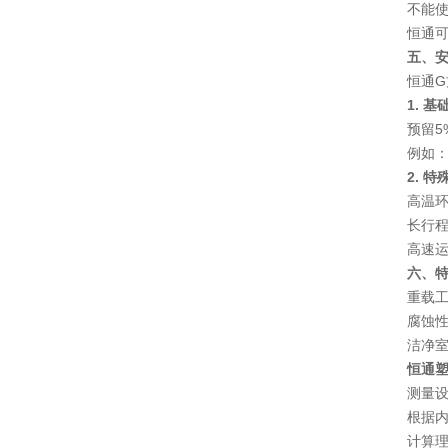
不能
恒通可
五、
恒通
1. 
预留
5
例如：
2. 
高温环
长行程
高速运
六、
重载
腐蚀
洁净
恒通
测量设
根据内
计算理