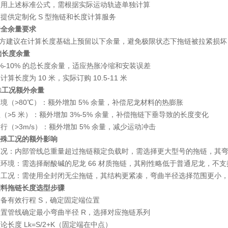
使用上述标准公式，需根据实际运动轨迹单独计算
提供定制化 S 型拖链和长度计算服务
安全余量要求
G方建议在计算长度基础上预留以下余量，避免极限状态下拖链被拉紧损坏
基础长度余量
%-10% 的总长度余量
，适应热胀冷缩和安装误差
计算长度为 10 米，实际订购 10.5-11 米
特殊工况额外余量
境（>80℃）：额外增加 5% 余量，补偿尼龙材料的热膨胀
（>5 米）：额外增加 3%-5% 余量，补偿拖链下垂导致的长度变化
行（>3m/s）：额外增加 5% 余量，减少运动冲击
特殊工况的额外影响
工况
：内部管线总重量超过拖链额定负载时，需选择更大型号的拖链，其
性环境
：需选择耐酸碱的尼龙 66 材质拖链，其刚性略低于普通尼龙，不支撑长
室工况
：需使用全封闭无尘拖链，其结构更紧凑，弯曲半径选择范围更小
塑料拖链
长度选型步骤
备有效行程 S，确定固定端位置
置管线确定最小弯曲半径 R，选择对应拖链系列
论长度 Lk=S/2+K（固定端在中点）