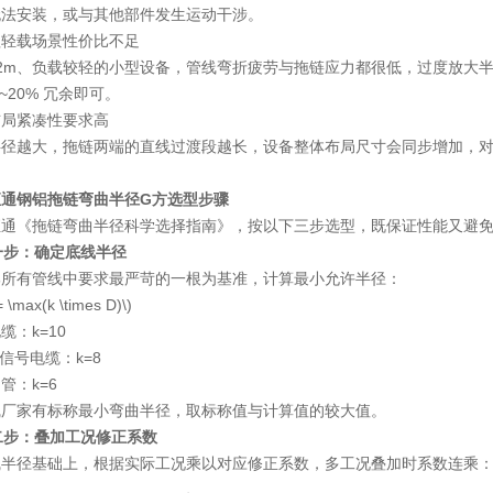
无法安装，或与其他部件发生运动干涉。
程轻载场景性价比不足
≤2m、负载较轻的小型设备，管线弯折疲劳与拖链应力都很低，过度放大
%~20% 冗余即可。
布局紧凑性要求高
半径越大，拖链两端的直线过渡段越长，设备整体布局尺寸会同步增加，
恒通钢铝拖链弯曲半径G方选型步骤
恒通《拖链弯曲半径科学选择指南》，按以下三步选型，既保证性能又避
第一步：确定底线半径
部所有管线中要求最严苛的一根为基准，计算最小允许半径：
= \max(k \times D)\)
缆：k=10
 信号电缆：k=8
管：k=6
线厂家有标称最小弯曲半径，取标称值与计算值的较大值。
第二步：叠加工况修正系数
线半径基础上，根据实际工况乘以对应修正系数，多工况叠加时系数连乘