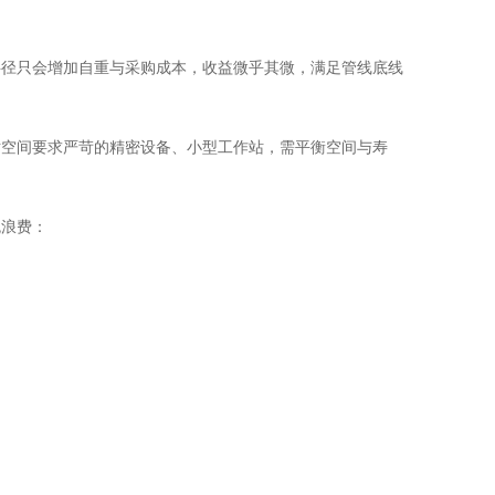
半径只会增加自重与采购成本，收益微乎其微，满足管线底线
对空间要求严苛的精密设备、小型工作站，需平衡空间与寿
免浪费：
：