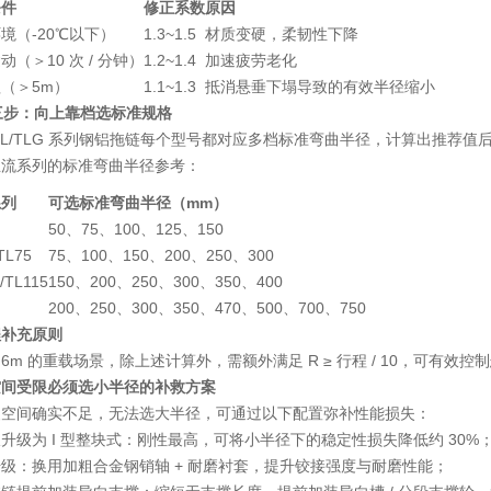
条件
修正系数
原因
境（-20℃以下）
1.3~1.5
材质变硬，柔韧性下降
动（＞10 次 / 分钟）
1.2~1.4
加速疲劳老化
（＞5m）
1.1~1.3
抵消悬垂下塌导致的有效半径缩小
第三步：向上靠档选标准规格
TL/TLG 系列钢铝拖链每个型号都对应多档标准弯曲半径，计算出推荐值
主流系列的标准弯曲半径参考：
系列
可选标准弯曲半径（mm）
50、75、100、125、150
TL75
75、100、150、200、250、300
/TL115
150、200、250、300、350、400
200、250、300、350、470、500、700、750
程补充原则
6m 的重载场景，除上述计算外，需额外满足
R ≥ 行程 / 10
，可有效控制
空间受限必须选小半径的补救方案
装空间确实不足，无法选大半径，可通过以下配置弥补性能损失：
升级为 I 型整块式
：刚性最高，可将小半径下的稳定性损失降低约 30%
升级
：换用加粗合金钢销轴 + 耐磨衬套，提升铰接强度与耐磨性能；