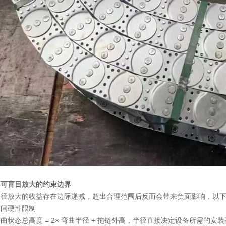
不可盲目放大的约束边界
半径放大的收益存在边际递减，超出合理范围后反而会带来负面影响，以
空间硬性限制
曲状态总高度 = 2× 弯曲半径 + 拖链外高，半径直接决定设备所需