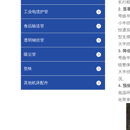
长行
2. 
工业电缆护管
弯曲
小半径
食品输送管
恒通实
型支
透明钢丝管
大半径
3. 
吸尘管
弯曲半
链整体
垫铁
大半
况。
其他机床配件
4. 
低温
化带