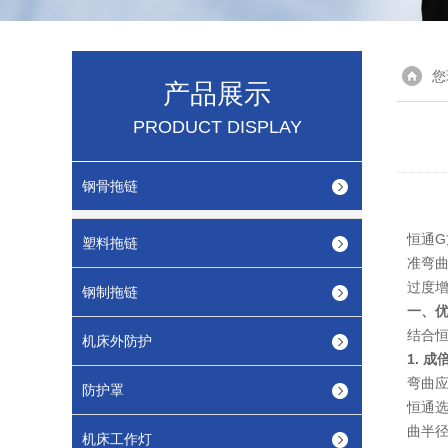
您
产品展示
PRODUCT DISPLAY
钢骨拖链
恒通G
塑料拖链
准弯
过度
钢制拖链
一、
结合
机床外防护
1. 
弯曲应
防护罩
恒通选
曲半径
机床工作灯