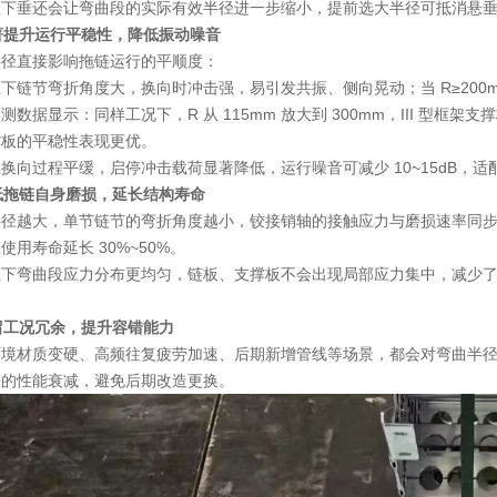
程下垂还会让弯曲段的实际有效半径进一步缩小，提前选大半径可抵消悬
显著提升运行平稳性，降低振动噪音
半径直接影响拖链运行的平顺度：
下链节弯折角度大，换向时冲击强，易引发共振、侧向晃动；当 R≥200
测数据显示：同样工况下，R 从 115mm 放大到 300mm，III 型框架支撑板的
撑板的平稳性表现更优。
换向过程平缓，启停冲击载荷显著降低，运行噪音可减少 10~15dB，
降低拖链自身磨损，延长结构寿命
径越大，单节链节的弯折角度越小，铰接销轴的接触应力与磨损速率同步下降
使用寿命延长 30%~50%。
径下弯曲段应力分布更均匀，链板、支撑板不会出现局部应力集中，减少
预留工况冗余，提升容错能力
环境材质变硬、高频往复疲劳加速、后期新增管线等场景，都会对弯曲半
来的性能衰减，避免后期改造更换。