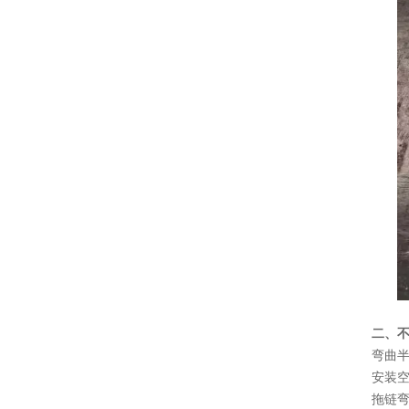
二、
弯曲
安装
拖链弯