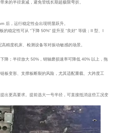
垂带来的半径衰减，避免管线长期超极限弯折。
mm 后，运行稳定性会出现明显跃升。
稳定性可从 “下降 50%" 提升至 “良好" 等级；II 型、I
适配高精度机床、检测设备等对振动敏感的场景。
；半径放大 50%，销轴磨损速率可降低 40% 以上，拖
了链板变形、支撑板断裂的风险，尤其适配重载、大跨度工
径提出更高要求。提前选大一号半径，可直接抵消这些工况变