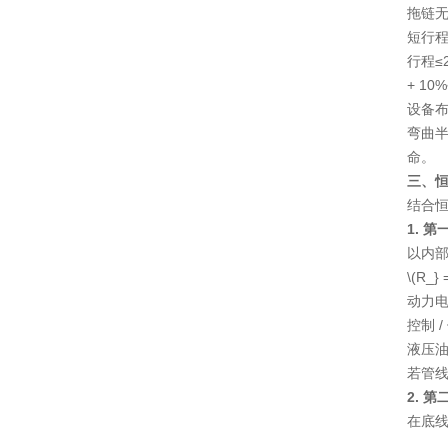
拖链
短行
行程
+ 10
设备
弯曲
命。
三、
结合
1. 
以内
\(R_} 
动力电
控制 /
液压油
若管
2. 
在底