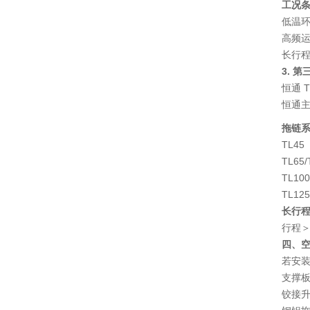
工况
低温环
高频运
长行程
3. 
恒通 
恒通
拖链
TL45
TL65/
TL100
TL125
长行
行程＞
四、
若安
支撑板
铰接