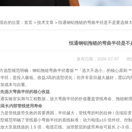
现在的位置：
首页
>
技术文章
> 恒通钢铝拖链的弯曲半径是不是要选择
恒通钢铝拖链的弯曲半径是不
发布日期：2026-07-07 浏
方选型规范明确：钢铝拖链弯曲半径遵循 **「选大不选小」的核心原则 
曲半径，是投入极低、收益J高的选型优化；但并非盲目越大越好，需以内
增加成本与自重。
优先选大弯曲半径的核心收益
恒通实验室实测与工程数据，放大弯曲半径的价值覆盖管线寿命、拖链耐
成倍延长内部管线使用寿命
力是管线疲劳失效的首要诱因，半径越大，管线弯折时的拉伸 / 压缩应
型规范明确了管线最小弯曲半径的底线标准：动力电缆≥10 倍外径、控制
放大至底线值的 1.5 倍，电缆芯线、油管胶层的疲劳寿命可延长 2~3