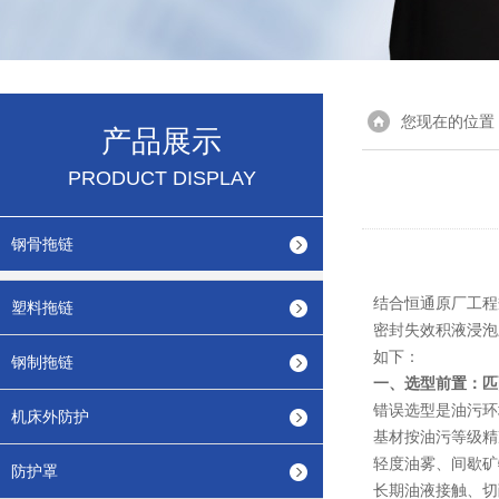
您现在的位置
产品展示
PRODUCT DISPLAY
钢骨拖链
结合恒通原厂工程
塑料拖链
密封失效积液浸泡
如下：
钢制拖链
一、选型前置：匹
错误选型是油污环
机床外防护
基材按油污等级精
轻度油雾、间歇矿
防护罩
长期油液接触、切