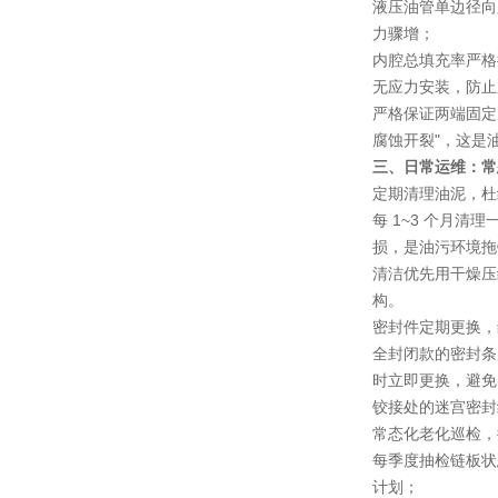
液压油管单边径向
力骤增；
内腔总填充率严格
无应力安装，防止
严格保证两端固定
腐蚀开裂"，这是
三、日常运维：常
定期清理油泥，杜
每 1~3 个月
损，是油污环境拖
清洁优先用干燥压
构。
密封件定期更换，
全封闭款的密封条
时立即更换，避免
铰接处的迷宫密封
常态化老化巡检，
每季度抽检链板状
计划；