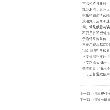
重点检查弯曲段、
规范润滑，避免反
铰接销轴润滑必须
成油泥，反而加速
四、常见禁忌与误
不要用普通塑料拖
于拖链采购差价。
不要忽视水基切削
“纯油环境" 放松
不要长期积液运行
不要超温长期运行
整体而言，油污环
年，是普通款使用寿
上一篇：
恒通塑料
下一篇：
恒通拖链