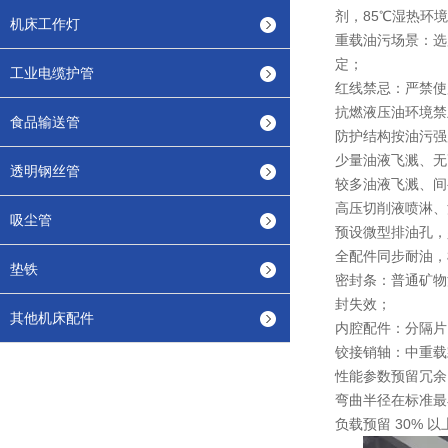
剂，85℃湿热环境
机床工作灯
重载油污场景：选用
定；
工业电缆护管
红线禁忌：严禁使
抗燃液压油环境禁
食品输送管
防护结构按油污强
少量油液飞溅、无
透明钢丝管
较多油液飞溅、间
高压切削液喷淋、
吸尘管
预设微型排油孔，
全配件同步耐油，
垫铁
密封条：普通矿物
封失效；
其他机床配件
内腔配件：分隔片
铰接销轴：中重载
性能参数预留冗余
弯曲半径在标准最
负载预留 30%