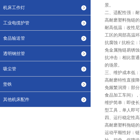
景。
机床工作灯
二、适配性强：耐
高耐磨塑料拖链的
工业电缆护管
耐高低温：改性尼
工区的局部高温环
食品输送管
抗腐蚀 / 抗粉
免金属拖链易锈蚀
透明钢丝管
抗冲击：相比普通
的场景。
吸尘管
三、维护成本低：
高耐磨特性直接降低
垫铁
免频繁润滑：部分
食品加工车间），
其他机床配件
维护简单：即使长
型工具，单人即可
四、运行稳定性高
高耐磨塑料拖链的
运动平顺性好：链