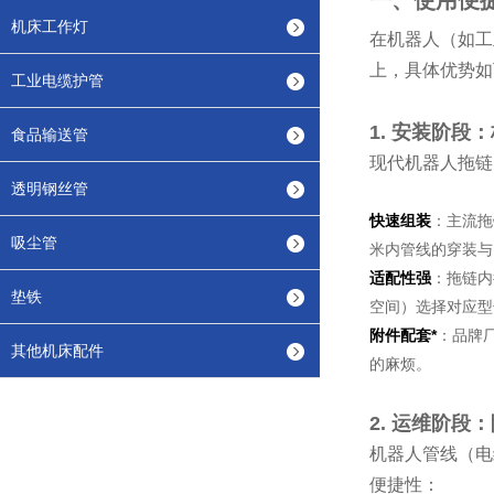
一、使用便
机床工作灯
在机器人（如工
上，具体优势如
工业电缆护管
1. 安装阶
食品输送管
现代机器人拖链
透明钢丝管
快速组装
：主流拖
吸尘管
米内管线的穿装与
适配性强
：拖链内
垫铁
空间）选择对应型
附件配套*
：品牌
其他机床配件
的麻烦。
2. 运维阶
机器人管线（电
便捷性：