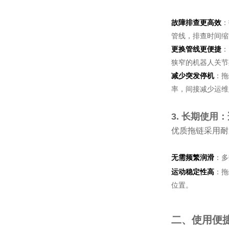
故障排查更高效
：
管线，排查时间缩短
更换管线更便捷
：
狭窄的机器人关节
减少突发停机
：拖
率，间接减少运维
3. 长期使
优质拖链采用耐
无需频繁润滑
：多
运动稳定性高
：拖
位置。
二、使用便