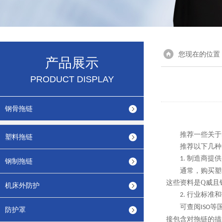
您现在的位置
产品展示
PRODUCT DISPLAY
钢骨拖链
推荐一些关于
塑料拖链
推荐以下几种
制造商提供
1.
钢制拖链
通常，购买塑
这些资料是Q威且
机床外防护
行业标准和
2.
可查阅
等
ISO
防护罩
接包含对拖链的描