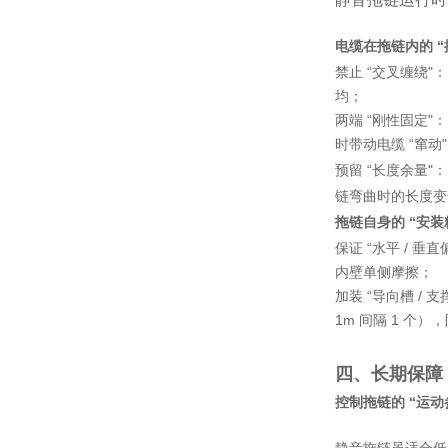
电缆在拖链内的 “
禁止 “交叉缠绕
均；
两端 “刚性固定
时带动电缆 “窜动
预留 “长度余量
链弯曲时的长度变
拖链自身的 “安装
保证 “水平 /
内壁单侧摩擦；
加装 “导向槽 /
1m 间隔 1 
四、长期保障
控制拖链的 “运动