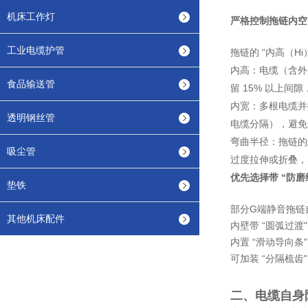
机床工作灯
严格控制拖链内空
工业电缆护管
拖链的 “内高（H
内高：电缆（含外
食品输送管
留 15% 以上间
内宽：多根电缆并
透明钢丝管
电缆分隔），避免
弯曲半径：拖链的
吸尘管
过度拉伸或折叠，
优先选择带 “防磨
垫铁
部分G端静音拖链
其他机床配件
内壁带 “圆弧过
内置 “滑动导向条"
可加装 “分隔梳
二、电缆自身