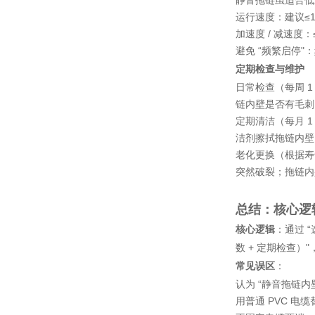
静音拖链虽适合低
运行速度：建议≤
加速度 / 减速度：
避免 “频繁启停
定期检查与维护
日常检查（每周 
链内壁是否有毛刺
定期清洁（每月 
洁剂擦拭拖链内壁
老化更换（根据寿
突然破裂；拖链内
总结：核心逻
核心逻辑
：通过 
数 + 定期检查）
常见误区
：
认为 “
静音拖链
内
用普通 PVC 