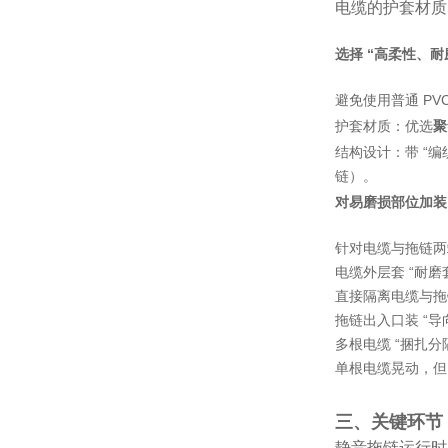
电缆的护套材质
选择 “高柔性、耐
避免使用普通 P
护套材质：优选
聚
结构设计：带 “
链）。
对易磨损部位加装 
针对电缆与拖链两
电缆外层套 “耐
直接隔离电缆与拖
拖链出入口装 “
多根电缆 “捆扎
单根电缆晃动，但
三、关键环节
静音拖链运行时