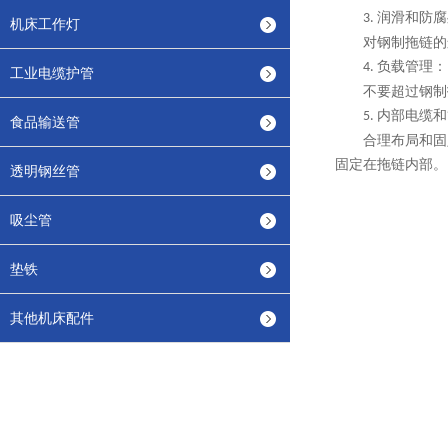
润滑和防腐
3.
机床工作灯
对钢制拖链的
负载管理：
4.
工业电缆护管
不要超过钢制
内部电缆和
5.
食品输送管
合理布局和固
固定在拖链内部。
透明钢丝管
吸尘管
垫铁
其他机床配件