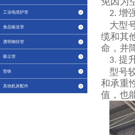
免因为
增
2.
工业电缆护管
大型
食品输送管
缆和其
透明钢丝管
命，并
吸尘管
提
3.
型号
垫铁
和承重
其他机床配件
值，也