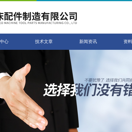
中心
技术文章
新闻资讯
资