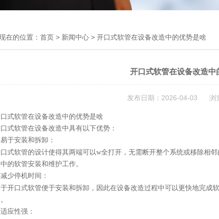
现在的位置：
首页
>
新闻中心
> 开口式软管在设备改造中的优势是啥
开口式软管在设备改造中
发布日期：2026-04-03 浏
开口式软管在设备改造中的优势是啥
开口式软管在设备改造中具有以下优势：
易于安装和拆卸：
.
开口式软管的设计使得其两端可以w全打开，无需断开整个系统或移除相邻
程中的软管安装和维护工作。
减少停机时间：
.
由于开口式软管便于安装和拆卸，因此在设备改造过程中可以更快地完成
失。
适应性强：
.