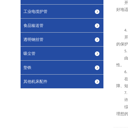
好地
工业电缆护管
食品输送管
4
透明钢丝管
的保
5
吸尘管
性。
垫铁
6
其他机床配件
障、
7
理想