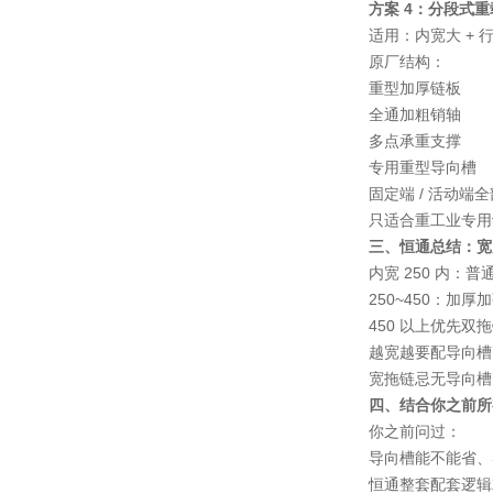
方案 4：分段式重
适用：内宽大 + 
原厂结构：
重型加厚链板
全通加粗销轴
多点承重支撑
专用重型导向槽
固定端 / 活动端
只适合重工业专用
三、恒通总结：宽
内宽 250 内：
250~450：加厚
450 以上优先双
越宽越要配导向槽
宽拖链忌无导向槽
四、结合你之前所
你之前问过：
导向槽能不能省、
恒通整套配套逻辑