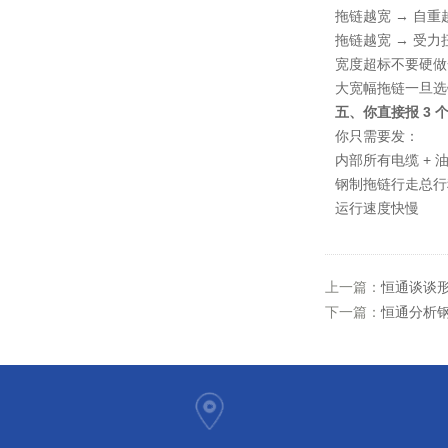
拖链越宽 → 自重
拖链越宽 → 受
宽度超标不要硬做
大宽幅拖链一旦选
五、你直接报 3
你只需要发：
内部所有电缆 + 
钢制拖链
行走总行
运行速度快慢
上一篇：
恒通谈谈
下一篇：
恒通分析