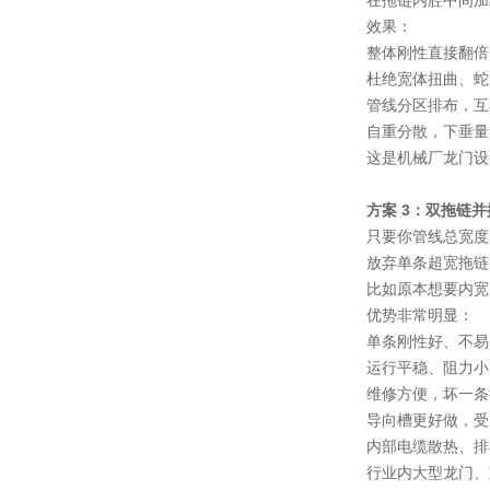
在拖链内腔中间加
效果：
整体刚性直接翻倍
杜绝宽体扭曲、蛇
管线分区排布，互
自重分散，下垂量
这是机械厂龙门设
方案 3：双拖链并
只要你管线总宽度
放弃单条超宽拖链
比如原本想要内宽 
优势非常明显：
单条刚性好、不易
运行平稳、阻力小
维修方便，坏一条
导向槽更好做，受
内部电缆散热、排
行业内大型龙门、