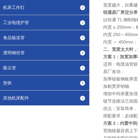
宽度越大，自重越
机床工作灯
恒通原厂界定分界
以恒通
TL 钢制拖
工业电缆护管
内宽 ≤ 250mm
：
内宽 250～450m
食品输送管
内宽 ＞ 450mm
：
二、宽度太大时，
透明钢丝管
方案 1：加宽加厚标
适用：电缆油管较
吸尘管
原厂改动：
加厚链板钢板厚度
垫铁
加粗贯穿销轴
增加中间承重加强
其他机床配件
链节连接法兰加固
优点：安装简单，
搭配要求：
必须配
方案 2：内置中间
宽拖链最容易
上下