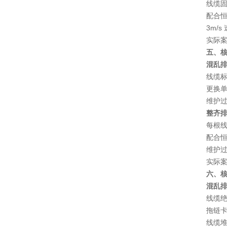
线缆
配合恒
3m/s
实际
五、核
混乱
线缆标
更换单
维护
整齐
每根线
配合
维护
实际
六、核
混乱
线缆
拖链
线缆