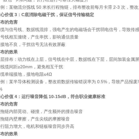
案例
：某物流分拣线 50 米长行程拖链，排布整改前每月卡滞 2-3 次，整改
心价值 3：C底消除电磁干扰，保证信号传输稳定
排布的危害
电缆与信号线、数据线混排，强电产生的电磁场会干扰弱电信号，导致传
信号线相互缠绕，产生串扰，影响通信质量
层接地不良，干扰信号无法有效屏蔽
排布的效果
分层排布
：动力线在上层，信号线在中层，数据线在下层，层间加装金属
线缆间距≥20mm，避免相互干扰
缆单端接地，接地电阻≤4Ω
案例
：某半导体检测设备，整改前数据传输错误率为 0.5%，导致产品报废率
%
心价值 4：运行噪音降低 10-15dB，符合职业健康标准
排布的危害
在拖链内部晃动、碰撞，产生额外的撞击噪音
与拖链内壁摩擦，产生尖锐的摩擦噪音
运行阻力增大，电机和链板噪音同步升高
排布的效果