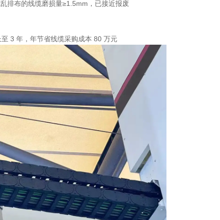
混乱排布的线缆磨损量≥1.5mm，已接近报废
 3 年，年节省线缆采购成本 80 万元