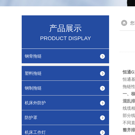
您
产品展示
PRODUCT DISPLAY
钢骨拖链
恒通G
塑料拖链
恒通基
拖链性
钢制拖链
一、核
混乱
机床外防护
线缆相
部分线
防护罩
不同
整齐
机床工作灯