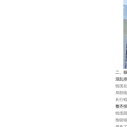
二、核
混乱
线缆在
局部
长行程
整齐
线缆固
拖链链
避免了