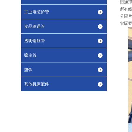
恒通现
所有
工业电缆护管
分隔
实际
食品输送管
透明钢丝管
吸尘管
垫铁
其他机床配件