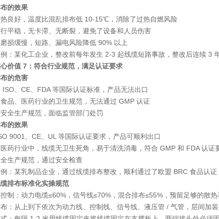
排布的效果
热良好，温度比混乱排布低 10-15℃，消除了过热自燃风险
运行平稳，无卡滞、无断裂，避免了设备和人员伤害
磨损缓慢，短路、漏电风险降低 90% 以上
案例
：某化工企业，整改前每年发生 2-3 起线缆短路事故，整改后连续 3
心价值 7：符合行业规范，满足认证要求
排布的危害
 ISO、CE、FDA 等国际认证标准，产品无法出口
食品、医药行业的卫生规范，无法通过 GMP 认证
合安全生产规范，面临监管部门处罚
排布的效果
ISO 9001、CE、UL 等国际认证要求，产品可顺利出口
医药行业中，线缆无卫生死角，易于清洗消毒，符合 GMP 和 FDA 认证
安全生产规范，通过安全检查
案例
：某乳制品企业，通过线缆排布整改，顺利通过了欧盟 BRC 食品认
线缆排布标准化实操规范
率控制
：动力电缆≤60%，信号线≤70%，混合排布≤55%，预留足够的散
排布
：从上到下依次为动力线、控制线、信号线、液压管 / 气管，层间加
方式
：每隔 1-2 米用线缆固定夹将线缆固定在支撑板上，两端接头处必须