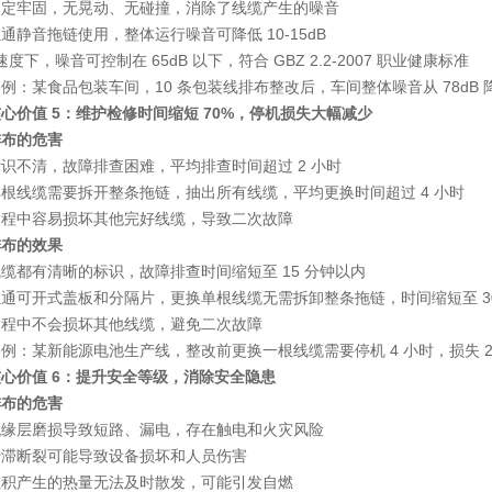
固定牢固，无晃动、无碰撞，消除了线缆产生的噪音
通静音拖链使用，整体运行噪音可降低 10-15dB
 速度下，噪音可控制在 65dB 以下，符合 GBZ 2.2-2007 职业健康标准
案例
：某食品包装车间，10 条包装线排布整改后，车间整体噪音从 78dB 
心价值 5：维护检修时间缩短 70%，停机损失大幅减少
排布的危害
识不清，故障排查困难，平均排查时间超过 2 小时
根线缆需要拆开整条拖链，抽出所有线缆，平均更换时间超过 4 小时
过程中容易损坏其他完好线缆，导致二次故障
排布的效果
缆都有清晰的标识，故障排查时间缩短至 15 分钟以内
恒通
可开式盖板和分隔片
，更换单根线缆无需拆卸整条拖链，时间缩短至 3
过程中不会损坏其他线缆，避免二次故障
案例
：某新能源电池生产线，整改前更换一根线缆需要停机 4 小时，损失 20
心价值 6：提升安全等级，消除安全隐患
排布的危害
绝缘层磨损导致短路、漏电，存在触电和火灾风险
卡滞断裂可能导致设备损坏和人员伤害
堆积产生的热量无法及时散发，可能引发自燃