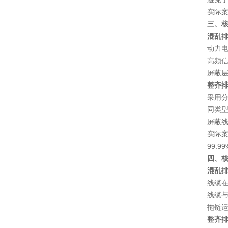
实际
三、核
混乱
动力
高频
屏蔽
整齐
采用
同类型
屏蔽线
实际
99.99
四、核
混乱
线缆
线缆
拖链
整齐