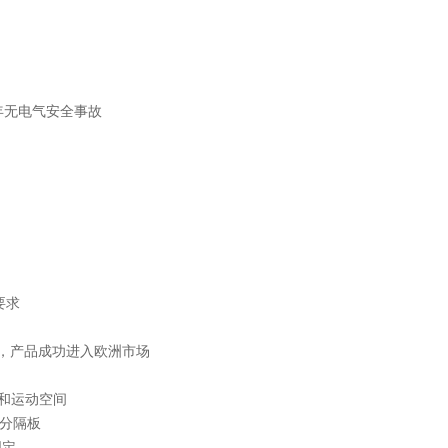
 年无电气安全事故
要求
证，产品成功进入欧洲市场
热和运动空间
装分隔板
固定