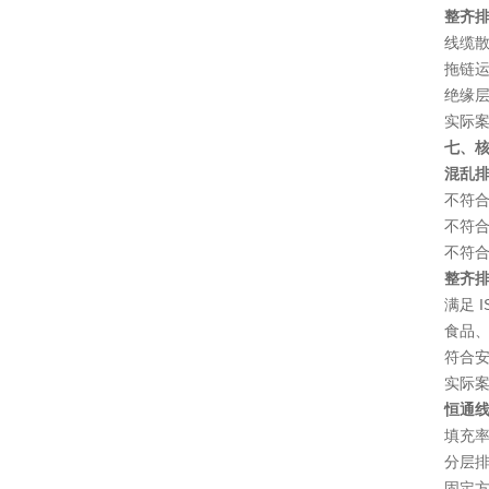
整齐
线缆散
拖链
绝缘层
实际
七、核
混乱
不符合
不符合
不符
整齐
满足 
食品、
符合
实际
恒通
填充
分层
固定