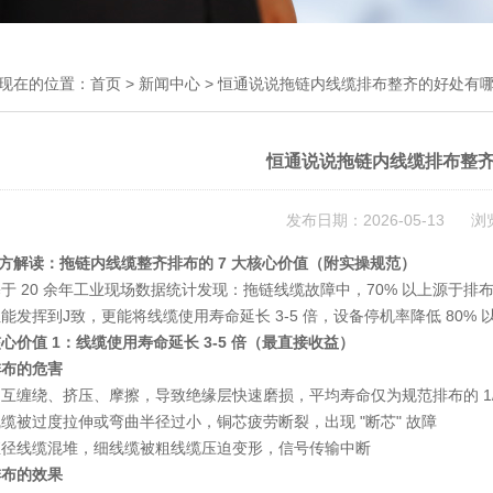
现在的位置：
首页
>
新闻中心
> 恒通说说拖链内线缆排布整齐的好处有
恒通说说拖链内线缆排布整
发布日期：2026-05-13 浏
方解读：拖链内线缆整齐排布的 7 大核心价值（附实操规范）
于 20 余年工业现场数据统计发现：
拖链线缆故障中，70% 以上源于排
能发挥到J致，更能将线缆使用寿命延长 3-5 倍，设备停机率降低 80
心价值 1：线缆使用寿命延长 3-5 倍（最直接收益）
排布的危害
互缠绕、挤压、摩擦，导致绝缘层快速磨损，平均寿命仅为规范排布的 1/
缆被过度拉伸或弯曲半径过小，铜芯疲劳断裂，出现 "断芯" 故障
直径线缆混堆，细线缆被粗线缆压迫变形，信号传输中断
排布的效果