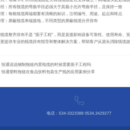
半径
：所有线缆的弯曲半径必须大于其最小允许弯曲半径，且保持一致
管理
：每根线缆两端都要有清晰的标识，注明编号、用途、起点和终点
处理
：屏蔽线缆单端接地，不同类型的屏蔽线缆分开排布
内线缆整齐排布不是 "面子工程"，而是直接影响设备可靠性、使用寿命、
，更提供专业的线缆排布指导和整体解决方案，帮助客户从源头消除线缆
：
恒通说说钢制拖链内置电缆的时候需要面子工程吗
：
恒通塑料拖链在食品饮料包装生产线的应用案例分享
电话：534-3323388 0534,3429277