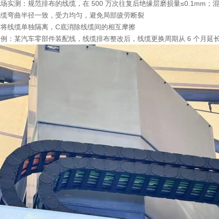
场实测：规范排布的线缆，在 500 万次往复后绝缘层磨损量≤0.1mm；
线缆弯曲半径一致，受力均匀，避免局部疲劳断裂
片将线缆单独隔离，C底消除线缆间的相互摩擦
案例
：某汽车零部件装配线，线缆排布整改后，线缆更换周期从 6 个月延长至