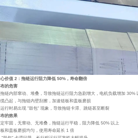
心价值 2：拖链运行阻力降低 50%，寿命翻倍
排布的危害
拖链内部窜动、堆叠，导致拖链运行阻力急剧增大，电机负载增加 30% 
线缆凸起，与拖链内壁刮擦，加速链板和盖板磨损
运行时易出现 "鼓包" 现象，导致拖链卡滞、跳链甚至断裂
排布的效果
定牢固，无窜动、无堆叠，拖链运行平稳，阻力降低 50% 以上
板和盖板磨损均匀，使用寿命延长 1 倍
 "鼓包" 卡滞问题，长行程运行可靠性大幅提升