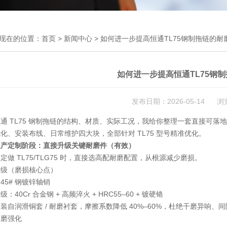
现在的位置：
首页
>
新闻中心
> 如何进一步提高恒通TL75钢制拖链的耐
如何进一步提高恒通TL75钢
发布日期：2026-05-14 浏
通 TL75 钢制拖链的结构、材质、实际工况，我给你整理一套
直接可落地
优化、安装布线、日常维护
四大块，全部针对 TL75 型号精准优化。
生产定制阶段：直接升级关键耐磨件（有效）
定做 TL75/TLG75 时，直接选高配耐磨配置，从根源减少磨损。
升级（磨损核心点）
45# 钢镀锌轴销
升级：
40Cr 合金钢 + 高频淬火 + HRC55–60 + 镀硬铬
加装
自润滑铜套 / 耐磨衬套
，摩擦系数降低 40%–60%，杜绝干磨异响、
耐磨强化