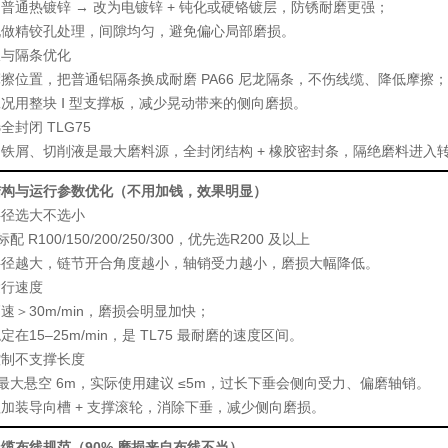
普通热镀锌 → 改为
电镀锌 + 钝化
或
硬铬镀层
，防锈耐磨更强；
孔做
精铰孔处理
，间隙均匀，避免偏心局部磨损。
板与隔条优化
摩擦位置，把普通铝隔条换成
耐磨 PA66 尼龙隔条
，不伤线缆、降低摩擦；
工况用
整块 Ⅰ 型支撑板
，减少晃动带来的侧向磨损。
全封闭 TLG75
、铁屑、切削液是最大磨料源，
全封闭结构 + 橡胶密封条
，隔绝磨料进入转
结构与运行参数优化（不用加钱，效果明显）
半径选大不选小
 标配 R100/150/200/250/300，优先选
R200 及以上
半径越大，链节开合角度越小，轴销受力越小，磨损大幅降低。
运行速度
速＞30m/min，磨损会明显加快；
稳定在
15–25m/min
，是 TL75 最耐磨的速度区间。
控制不支撑长度
5 最大悬空 6m，实际使用建议 ≤5m，过长下垂会侧向受力、偏磨轴销。
程加装
导向槽 + 支撑滚轮
，消除下垂，减少侧向磨损。
缆布线规范（90% 磨损来自布线不当）