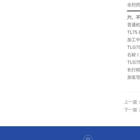
全封
六、
普通
TL75
加工
TLG7
石材 /
TLG7
长行程
加装导
上一篇
下一篇