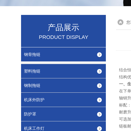
您
产品展示
PRODUCT DISPLAY
钢骨拖链
结合恒
塑料拖链
结构
一、
钢制拖链
在下单
轴销
机床外防护
标配：
耐磨
防护罩
可选
链板
机床工作灯