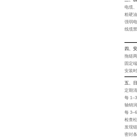
电缆
粗硬
强弱
线缆
四、
拖链
固定
安装
五、
定期
每 1
轴销
每 3
检查
发现
密封