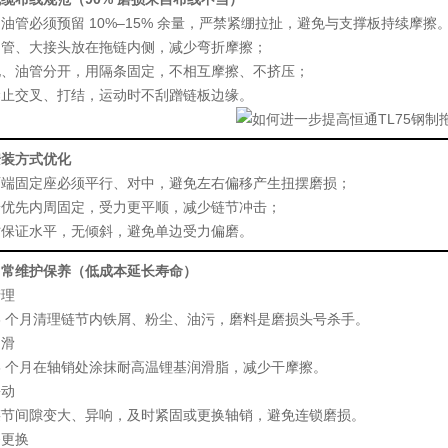
、油管必须
预留 10%–15% 余量
，严禁紧绷拉扯，避免与支撑板持续摩擦
油管、大接头放在拖链内侧，减少弯折摩擦；
电、油管分开，用隔条固定，
不相互摩擦、不挤压
；
禁止交叉、打结，运动时不刮蹭链板边缘。
安装方式优化
两端固定座必须平行、对中
，避免左右偏移产生扭摆磨损；
端优先
内周固定
，受力更平顺，减少链节冲击；
时保证水平，无倾斜，避免单边受力偏磨。
日常维护保养（低成本延长寿命）
清理
–3 个月清理链节内铁屑、粉尘、油污，磨料是磨损头号杀手。
润滑
–6 个月在轴销处涂抹
耐高温锂基润滑脂
，减少干摩擦。
松动
链节间隙变大、异响，及时紧固或更换轴销，避免连锁磨损。
条更换