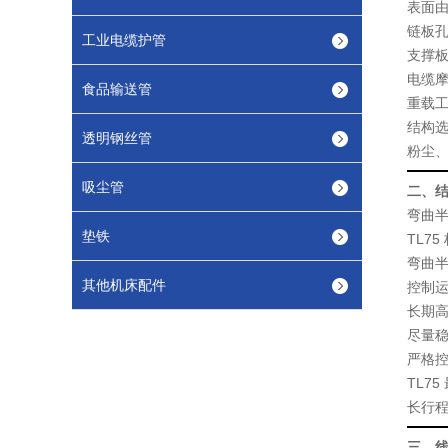
表面由
链板
工业电缆护管
支撑
电缆
食品输送管
重载
结构选
透明钢丝管
粉尘
吸尘管
二、
弯曲
垫铁
TL75
弯曲
其他机床配件
控制
长期高
尽量
严格
TL7
长行
三、线