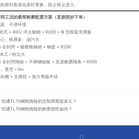
闭款密封条老化及时更换，防止粉尘进入。
不同工况的最简耐磨配置方案（直接照抄下单）
机床、干净环境
 桥式 + 40Cr 淬火轴销 + R200 + Ⅲ 型框架支撑板
中心、铁屑多、油污大
5 全封闭 + 镀硬铬轴销 + 铜套 + R250
 木工 / 粉尘大
5 全封闭
拖链
+ 不锈钢链板 + 尼龙耐磨隔条 + R300
、悬空＞5m
向槽 + 支撑轮 + 加大弯曲半径
：
恒通TL75钢制拖链的定制周期是多久？
：
恒通TL75钢制拖链的耐磨损性如何？