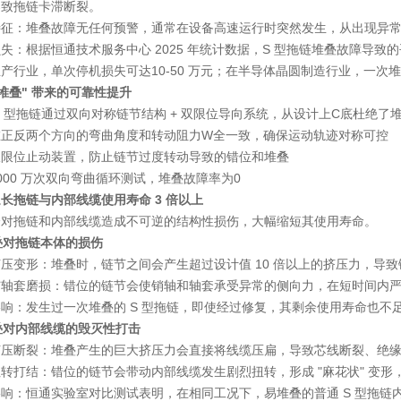
导致拖链卡滞断裂。
特征
：堆叠故障
无任何预警
，通常在设备高速运行时突然发生，从出现异常到W
损失
：根据恒通技术服务中心 2025 年统计数据，S 型拖链堆叠故障导致
生产行业，单次停机损失可达
10-50 万元
；在半导体晶圆制造行业，一次堆
"零堆叠" 带来的可靠性提升
S 型拖链通过
双向对称链节结构 + 双限位导向系统
，从设计上C底杜绝了
在正反两个方向的弯曲角度和转动阻力W全一致，确保运动轨迹对称可控
双限位止动装置，防止链节过度转动导致的错位和堆叠
000 万次
双向弯曲循环测试，堆叠故障率为
0
长拖链与内部线缆使用寿命 3 倍以上
会对拖链和内部线缆造成不可逆的结构性损伤，大幅缩短其使用寿命。
堆叠对拖链本体的损伤
挤压变形
：堆叠时，链节之间会产生超过设计值 10 倍以上的挤压力，导
与轴套磨损
：错位的链节会使销轴和轴套承受异常的侧向力，在短时间内
影响
：发生过一次堆叠的 S 型拖链，即使经过修复，其剩余使用寿命也不
堆叠对内部线缆的毁灭性打击
挤压断裂
：堆叠产生的巨大挤压力会直接将线缆压扁，导致芯线断裂、绝
扭转打结
：错位的链节会带动内部线缆发生剧烈扭转，形成 "麻花状" 变
影响
：恒通实验室对比测试表明，在相同工况下，易堆叠的普通 S 型拖链