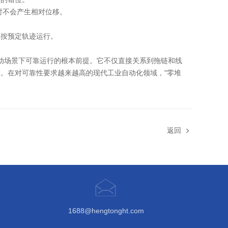
行时不会产生相对位移。
链按预定轨迹运行。
动场景下可靠运行的根本前提
。它不仅直接关系到拖链和线
。在对可靠性要求越来越高的现代工业自动化领域，"零堆
返回
1688@hengtonght.com