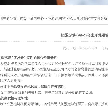
现在的位置：
首页
>
新闻中心
> 恒通S型拖链不会出现堆叠的重要性分析
恒通S型拖链不会出现堆叠
发布日期：2026-06-01 浏
S 型拖链 "零堆叠" 特性的核心价值分析
S 型拖链是专为
双向二维复杂运动
设计的特种拖链，广泛应用于工业机器
。与普通直线拖链相比，S 型拖链在正反两个方向交替弯曲的运动特性
统瞬间失效，还可能引发设备碰撞、工件报废等重大事故。因此，"不会出现
在以下六大维度：
从根本上消除突发停机风险，保障生产连续性
 S 型拖链最致命的失效形式，也是导致非计划停机的首要原因。
堆叠的突发性与破坏性
机制
：S 型拖链在反向弯曲时，若链节无法按预定轨迹展开，会在弯曲拐点