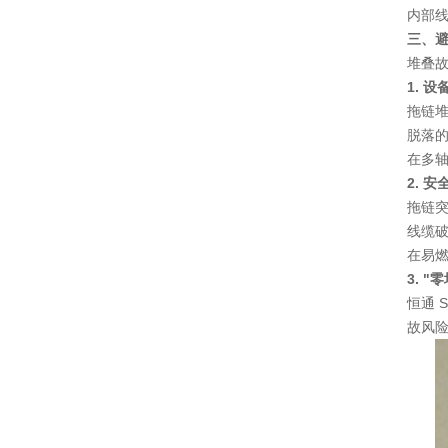
内部
三、
堆叠
1. 
拖链
脱落
在多
2. 
拖链
线缆
在易
3. 
恒通 
故风