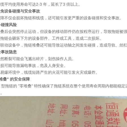
线缆平均使用寿命可达
2-3 年
，延长了
3 倍以上
。
避免设备碰撞与安全事故
故障不仅会损坏拖链和线缆，还可能引发更严重的设备碰撞和安全事故。
设备碰撞风险
堆叠后会突然停止运动，但设备的移动部件仍在按程序运行，导致拖链被
的拖链会砸坏下方的设备部件、工件或工具，造成二次损坏。
轴联动设备中，拖链堆叠还可能导致运动轴之间发生碰撞，造成导轨、丝杠
安全事故隐患
突然断裂可能会飞溅出碎片，划伤操作人员。
破损可能导致漏电事故，危及人身安全。
燃易爆环境中，线缆短路产生的火花可能引发火灾或爆炸。
"零堆叠" 的安全保障
S 型拖链的 "零堆叠" 特性确保了拖链系统在整个使用寿命周期内都能
险。