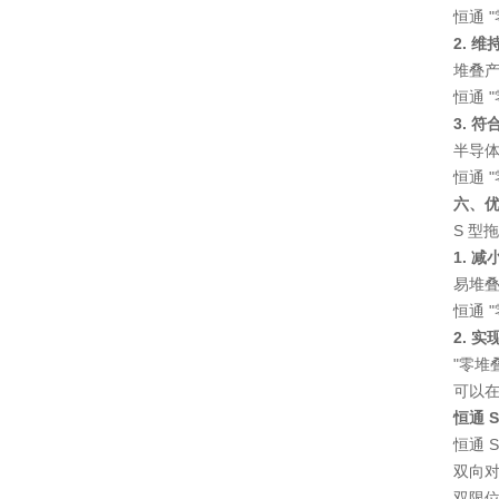
恒通 
2. 
堆叠
恒通 
3. 
半导
恒通 
六、
S 型
1. 
易堆叠
恒通 
2. 
"零堆
可以
恒通 
恒通 
双向
双限