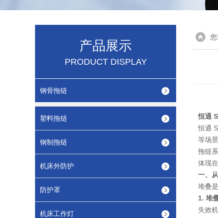
您
产品展示
PRODUCT DISPLAY
钢骨拖链
恒通 
塑料拖链
恒通 
等场景
钢制拖链
拖链系
体现
机床外防护
一、
堆叠是
防护罩
1. 
失效
机床工作灯