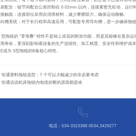
公差配合
：链节间配合公差控制在 0.02mm 以内，连接紧密无松动，运
滑接触面
：连接部位采用自润滑材料，减少摩擦阻力，确保运动顺畅。
导向槽系统
：对于长行程和高速应用，可配套专用导向槽，进一步确保拖
S 型拖链的 "零堆叠" 特性
不是锦上添花的附加功能，而是其能够在复杂运
使用寿命，更深刻影响着设备的生产连续性、加工精度、安全性和维护成本
已经成为
S型拖链
的B备核心特性。
：
恒通塑料拖链选型：7 个可以大幅减少的非必要考虑
：
恒通说说机床拖链内电缆折断的原因都是啥
电话：534-3323388 0534,3429277