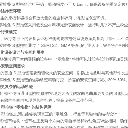
"零堆叠"S 型拖链运行平稳，振动幅度小于 0.1mm，确保设备的重复定位精度
维持洁净室环境
产生的摩擦和碰撞会释放大量的粉尘和碎屑，污染洁净室环境。
"零堆叠"S 型拖链采用低发尘材料和光滑表面设计，运行时几乎不产生粉
符合行业规范
体、医疗等行业的设备认证标准明确要求拖链系统必须具备高可靠性，不
"零堆叠"S 型拖链通过了 SEMI S2、GMP 等多项行业认证，W全符合相
优化设备设计与空间利用率
拖链通常用于空间受限的设备中，"零堆叠" 特性可以让设备设计师更加灵
减小安装空间需求
的普通 S 型拖链需要预留较大的安全空间，以防止堆叠时与其他部件发
"零堆叠"S 型拖链的运动轨迹精确可控，所需的安装空间可减小
20%-30%
实现更复杂的运动轨迹
叠" 特性使恒通 S 型拖链能够实现更大角度的双向弯曲和更复杂的 S 
在有限的空间内实现更长的行程，提高设备的工作范围。
S 型拖链 "零堆叠" 的结构保障
S 型拖链之所以能够实现真正的 "零堆叠"，得益于其独特的结构设计：
对称链节结构
：链节在正反两个方向的弯曲半径和转动角度W全相同，确
位止动系统
：每个链节都内置两个方向的限位装置，防止链节过度转动导