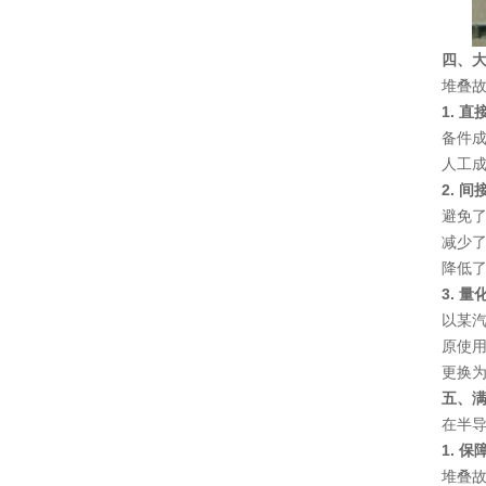
四、
堆叠
1. 
备件
人工
2. 
避免
减少
降低
3. 
以某
原使用
更换为
五、
在半导
1. 
堆叠