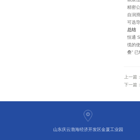
精密
自润
可选
总结
恒通 
缆的
叠" 
上一篇
下一篇
山东庆云渤海经济开发区金厦工业园