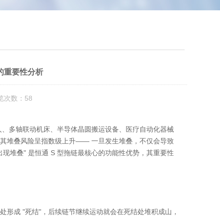
的重要性分析
览次数：58
人、多轴联动机床、半导体晶圆搬运设备、医疗自动化器械
使其
堆叠风险呈指数级上升
—— 一旦发生堆叠，不仅会导致
堆叠" 是恒通 S 型拖链最核心的功能性优势，其重要性
处形成 "死结"，后续链节继续运动就会在死结处堆积成山，