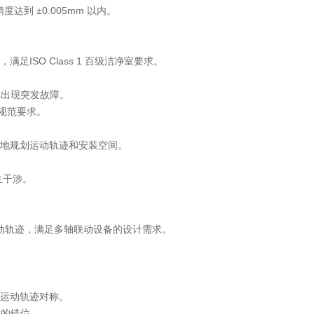
达到 ±0.005mm 以内。
尘，满足
ISO Class 1 百级
洁净室要求。
得出现突发故障。
关规范要求。
活地规划运动轨迹和安装空间。
生干涉。
。
型运动轨迹，满足多轴联动设备的设计需求。
保运动轨迹对称。
致的错位。