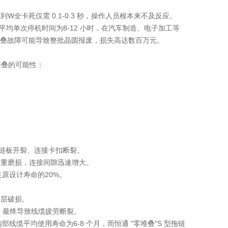
全卡死仅需 0.1-0.3 秒，操作人员根本来不及反应。
的平均单次停机时间为
8-12 小时
，在汽车制造、电子加工等
叠故障可能导致整批晶圆报废，损失高达
数百万元
。
堆叠的可能性：
致链板开裂、连接卡扣断裂。
严重磨损，连接间隙迅速增大。
足原设计寿命的
20%
。
缘层破损。
形，最终导致线缆疲劳断裂。
内部线缆平均使用寿命为
6-8 个月
，而恒通 "零堆叠"S 型拖链