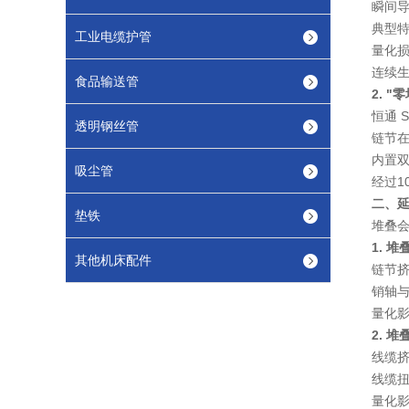
瞬间
典型
工业电缆护管
量化
连续
食品输送管
2. 
恒通 
透明钢丝管
链节
内置
吸尘管
经过
1
二、延
垫铁
堆叠
1. 
其他机床配件
链节
销轴
量化
2. 
线缆
线缆
量化