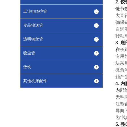
2.
链节
工业电缆护管
大直
确保
食品输送管
自润
转动
透明钢丝管
3.
在长
吸尘管
专用
块采
垫铁
微悬
触产
其他机床配件
4.
内部
无毛
注塑
导向
为“
5.