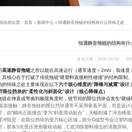
现在的位置：
首页
>
新闻中心
> 恒通静音拖链的结构有什么特殊之处
恒通静音拖链的结构有什
发布日期：2026-06-10 浏
的
高速静音拖链
之所以能在高速运行（通常速度＞2m/s，加速度＞
，其核心在于打破了传统拖链“硬塑料直接刚性碰撞"的结构限制
构的特殊之处主要体现在以下
六个核心维度的“降噪与减震"设计
 链节限位挡块的“柔性化与斜面化"设计（核心降噪点）
拖链在伸直或弯曲到极限角度时，链节间的限位挡块会发生“硬碰硬
/弧面接触
：静音拖链的限位挡块通常不采用垂直平面，而是设计
时，由“瞬间正面撞击"变为“斜面滑动贴合"，大幅削减了冲击峰值
缓冲阻尼
：在限位挡块的受力核心区域，部分G端型号会
注塑内
时，胶条S先受压变形吸收动能，C底消除塑料撞击的清脆异响。