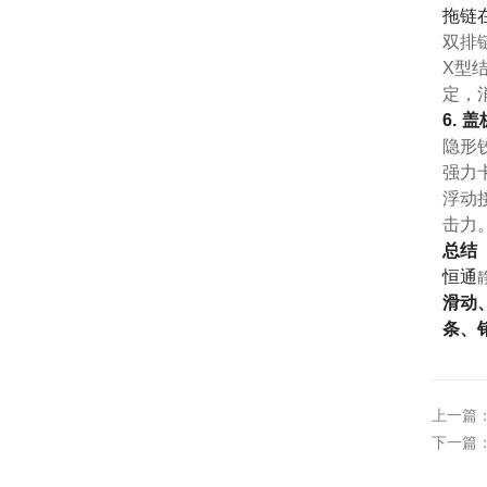
拖链
双排
X型
定，
6. 
隐形
强力
浮动
击力
总结
恒通
滑动
条、
上一篇
下一篇