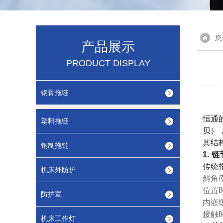
您
产品展示
PRODUCT DISPLAY
钢骨拖链
恒通
塑料拖链
贝）
其结
钢制拖链
1.
传统
机床外防护
斜角
位置
防护罩
内嵌
接触
机床工作灯