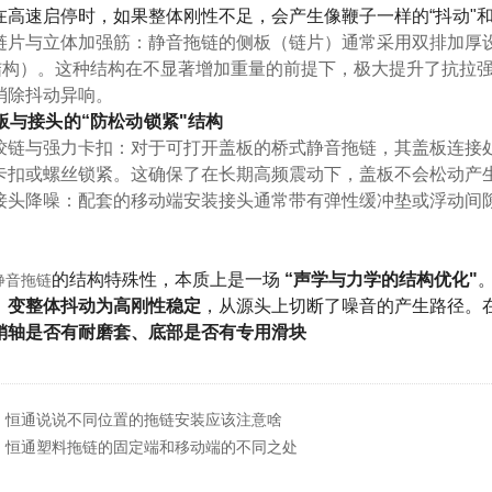
在高速启停时，如果整体刚性不足，会产生像鞭子一样的“抖动"
链片与立体加强筋
：静音拖链的侧板（链片）通常采用
双排加厚
结构）
。这种结构在不显著增加重量的前提下，极大提升了抗拉
消除抖动异响。
盖板与接头的“防松动锁紧"结构
铰链与强力卡扣
：对于可打开盖板的桥式静音拖链，其盖板连接
卡扣或螺丝锁紧
。这确保了在长期高频震动下，盖板不会松动产生
接头降噪
：配套的移动端安装接头通常带有
弹性缓冲垫或浮动间
。
的结构特殊性，本质上是一场
“声学与力学的结构优化"
静音拖链
、变整体抖动为高刚性稳定
，从源头上切断了噪音的产生路径。
销轴是否有耐磨套、底部是否有专用滑块
：
恒通说说不同位置的拖链安装应该注意啥
：
恒通塑料拖链的固定端和移动端的不同之处