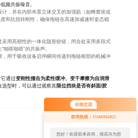
和低频共振噪音。
设计
，并在内部布置
立体交叉的加强筋（如蜂窝状或
强度和抗扭转刚性，确保拖链在高速加减速时姿态稳
处采用高韧性的
一体化隐形铰链
，闭合处采用
多段式
“啪嗒啪嗒"的共振声。
隙
，用于吸收设备启停瞬间传递到拖链根部的机械冲
。它通过
变刚性撞击为柔性缓冲、变干摩擦为自润滑
在选型时，可以通过观察其
限位挡块是否有斜面/胶
在线交流
咨询热线：15166942025
返回
您好！欢迎前来咨询，很高兴为您