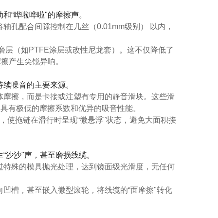
和“哗啦哗啦"的摩擦声。
将轴孔配合间隙控制在
几丝（0.01mm级别）
以内，
磨层（如PTFE涂层或改性尼龙套）
。这不仅降低了
摩擦产生尖锐异响。
持续噪音的主要来源。
体摩擦，而是
卡接或注塑有专用的静音滑块
。这些滑
，具有极低的摩擦系数和优异的吸音性能。
，使拖链在滑行时呈现“微悬浮"状态，避免大面积接
“沙沙"声，甚至磨损线缆。
过特殊的模具抛光处理，达到
镜面级光滑度
，无任何
向凹槽
，甚至嵌入微型滚轮，将线缆的“面摩擦"转化