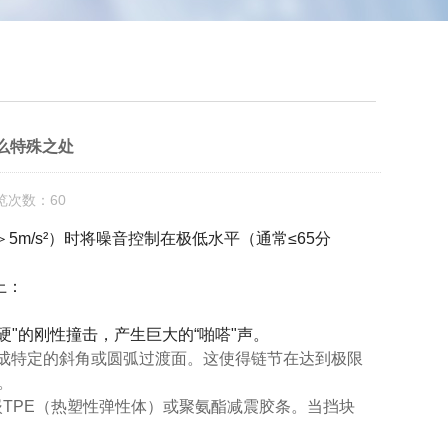
么特殊之处
览次数：60
5m/s²）时将噪音控制在极低水平（通常≤65分
。
上：
"的刚性撞击，产生巨大的“啪嗒"声。
成
特定的斜角或圆弧过渡面
。这使得链节在达到极限
。
嵌TPE（热塑性弹性体）或聚氨酯减震胶条
。当挡块