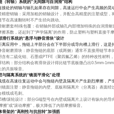
 铰链（转轴）系统的“无间隙与自润滑"结构
连接处的销轴与轴孔如果存在间隙，高速运行中会产生高频的晃动
径精密销轴
：采用加粗的销轴设计，并配合高精度的注塑成型，
链节在高速翻转时不产生径向跳动。
滑耐磨套/特殊包覆
：在销轴外部或轴孔内部增加
特殊的自润滑耐
摩擦系数，还起到了“声学隔离"的作用，防止塑料与塑料直接干
 底部滑行系统的“悬浮与静音滑块"设计
距离应用中，拖链上半部分会在下半部分或导向槽上滑行，这是
静音耐磨滑块
：静音拖链的底部（或两侧）通常不直接用链节本
用含有二硫化钼、石墨或PTFE（聚四氟乙烯）的特种改性材料
浮结构
：部分结构会将滑块设计得比链节底板
微凸出0.5mm-1mm
生的共振噪音。
 内腔与隔离系统的“镜面平滑化"处理
线缆在高速往复运动中会与拖链内壁及隔离片产生剧烈摩擦，产生
刺镜面注塑
：静音拖链的内壁、底板和隔离片（分离器）表面经
合模线或毛刺。
凹槽/滚轮设计
：部分G端型号在内壁或隔离片上设计有
纵向的导
线摩擦"或“滚动摩擦"，极大降低了内部摩擦噪音。
 整体骨架的“高刚性与抗扭转"加强筋