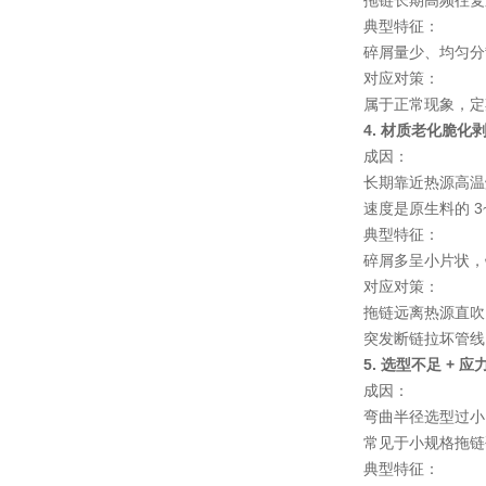
拖链长期高频往复
典型特征
：
碎屑量少、均匀分
对应对策
：
属于正常现象，定
4. 材质老化脆化
成因
：
长期靠近热源高温
速度是原生料的 
典型特征
：
碎屑多呈小片状，
对应对策
：
拖链远离热源直吹
突发断链拉坏管线
5. 选型不足 + 
成因
：
弯曲半径选型过小
常见于小规格拖链
典型特征
：