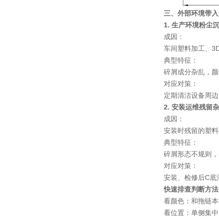
三、外部环境带入
1. 生产环境粉尘
成因
：
车间塑料加工、3
典型特征
：
碎屑成分杂乱，颜
对应对策
：
定期清洁设备周边
2. 安装运维残留
成因
：
安装时残留的塑料
典型特征
：
碎屑形态不规则，
对应对策
：
安装、检修后C底
快速排查判断方法
看颜色
：和
拖链
本
看位置
：单侧集中