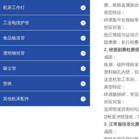
擦。粗糙金属面会
机床工作灯
典型特征
：
碎屑集中在拖链单
工业电缆护管
对应对策
：
校正拖链与运动方向
食品输送管
阻摩擦；长行程叠
2. 铰接副磨粒
透明钢丝管
成因
：
铁屑、碳纤维粉末
吸尘管
塑料轴孔内壁，切
这是机加工车间、
垫铁
典型特征
：
碎屑极细碎，常混
其他机床配件
对应对策
：
选用带迷宫密封结
Q枪直冲铰接处，
3. 正常服役老化
成因
：