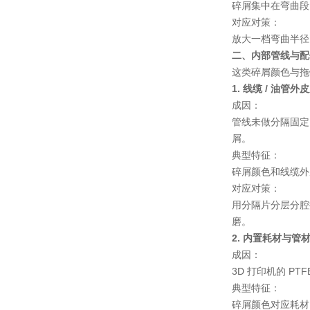
碎屑集中在弯曲段
对应对策
：
放大一档弯曲半径
二、内部管线与配
这类碎屑颜色与拖
1. 线缆 / 油管外
成因
：
管线未做分隔固定
屑。
典型特征
：
碎屑颜色和线缆外
对应对策
：
用分隔片分层分腔
磨。
2. 内置耗材与管
成因
：
3D 打印机的 P
典型特征
：
碎屑颜色对应耗材 