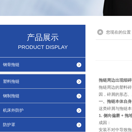
您现在的位置
产品展示
PRODUCT DISPLAY
钢骨拖链
拖链周边出现细碎
塑料拖链
拖链周边的塑料碎
因，碎屑的形态、
钢制拖链
一、拖链本体自身
这类碎屑与拖链本
机床外防护
1. 侧向偏磨 +
成因
：
防护罩
安装不对中导致拖