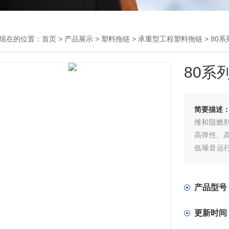
现在的位置：
首页
>
产品展示
>
塑料拖链
>
承重型工程塑料拖链
> 80
80系
简要描述
维和阻燃
高弹性、
低噪音运
钢制拖链
产品型号
更新时间