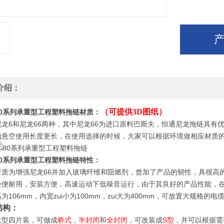
介绍：
（可提供3D图纸）
80系列承重型工程塑料拖链
材质
：
尼龙6和尼龙66两种，其中尼龙66为进口原料巴斯夫，恒通尼龙拖链具
的悬空使用长度更长，在使用选择的时候，大家可以根据环境做相应材质的
80系列承重型工程塑料拖链
特性：
材质为增强尼龙66并加入玻璃纤维和阻燃剂，曾加了产品的韧性，具很高
轻便耐用，安装方便，高速运动下低噪音运行，由于其良好的产品性能，在
高为106mm，内宽zui小为100mm，zui大为400mm，可放置大规格
结构：
大型四片装，可做成
桥式
，
半封闭
和
全封闭
，可改装成
S型
，并可以根据需