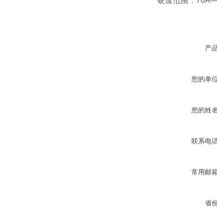
硬度范围：70A—
产
您的单
您的姓
联系电
常用邮
省