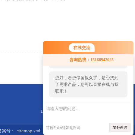
在线交流
您好！欢迎前来咨询，很高兴为您
咨询热线：15166942025
服务，请问您要咨询什么问题呢？
返回
您好，看您停留很久了，是否找到
了需求产品，您可以直接在线与我
联系！
1688@hengtonght.com
发起咨询
可按Enter键发起咨询
备案号：
sitemap.xml