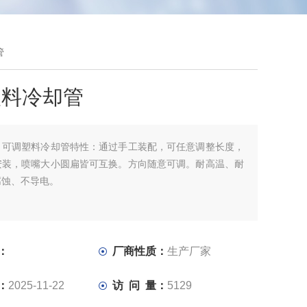
管
塑料冷却管
：
可调塑料冷却管特性：通过手工装配，可任意调整长度，
安装，喷嘴大小圆扁皆可互换。方向随意可调。耐高温、耐
腐蚀、不导电。
：
厂商性质：
生产厂家
：
2025-11-22
访 问 量：
5129