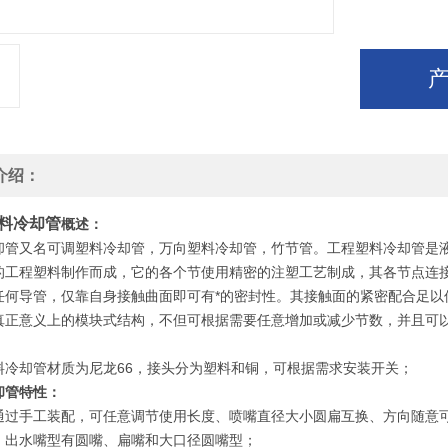
介绍：
料冷却管
概述：
却管又名可调塑料冷却管，万向塑料冷却管，竹节管。工程塑料冷却管是液
的工程塑料制作而成，它的各个节使用精密的注塑工艺制成，其各节点连
任何导管，仅靠自身接触曲面即可有*的密封性。其接触面的紧密配合足以
真正意义上的模块式结构，不但可根据需要任意增加或减少节数，并且可
料冷却管材质为尼龙66，接头分为塑料和铜，可根据需求安装开关；
却管特性：
通过手工装配，可任意调节使用长度、喷嘴直径大小圆扁互换、方向随意
。出水嘴型有圆嘴、扁嘴和大口径圆嘴型；