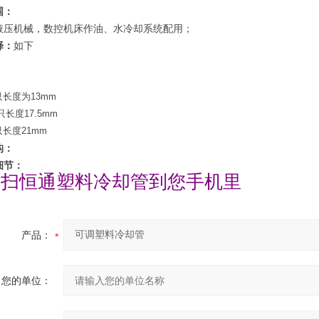
围：
液压机械，数控机床作油、水冷却系统配用；
择：
如下
每只长度为13mm
每只长度17.5mm
每只长度21mm
构：
细节：
一扫恒通塑料冷却管到您手机里
产品：
您的单位：