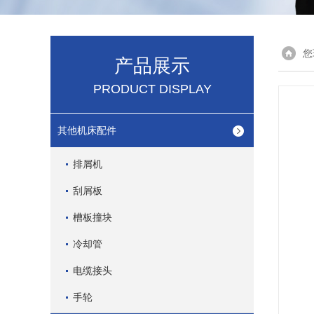
您
产品展示
PRODUCT DISPLAY
其他机床配件
排屑机
刮屑板
槽板撞块
冷却管
电缆接头
手轮