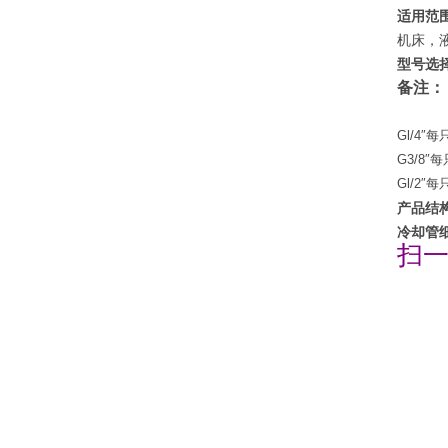
适用范
机床，
型号选
备注：
Gl/4″
G3/8″
Gl/2″
产品结
冷却管
扫