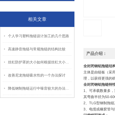
相关文章
个人学习塑料拖链设计加工的几个思路
高速静音拖链与常规拖链的结构比较
产品介绍：
丝杠防护罩的大小如何根据丝杠大小确定
全封闭钢铝拖链结
主体是由链板（采
改善尼龙拖链吸水性的一个办法探讨
理，以获得更强的
全封闭钢铝拖链特
降低钢制拖链运行中噪音较大的办法探讨
1、可承载数量多
其弯曲半径为50-6
2、TLG型钢制拖
3、电缆或橡胶管