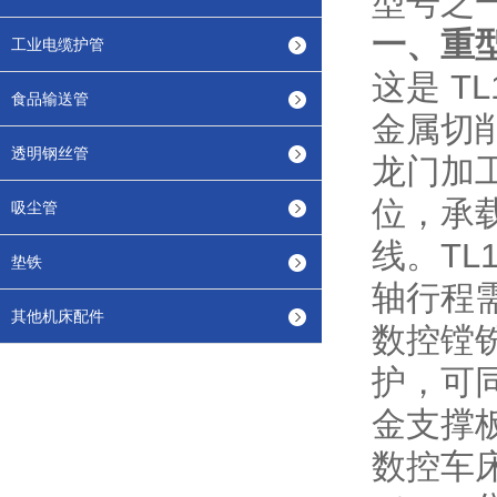
型号之
一、重
工业电缆护管
这是 T
食品输送管
金属切
透明钢丝管
龙门加工
位，承
吸尘管
线。TL
垫铁
轴行程
其他机床配件
数控镗铣
护，可
金支撑
数控车床