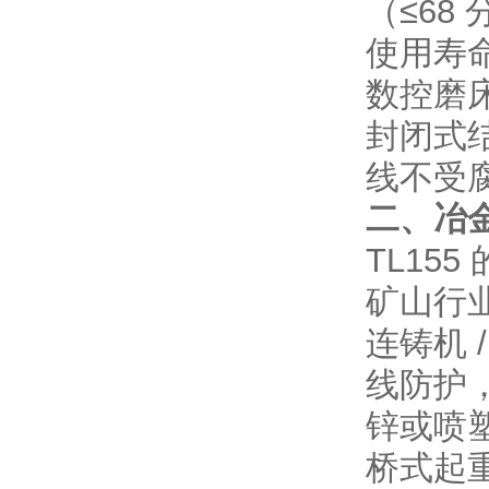
（≤68
使用寿
数控磨床
封闭式
线不受
二、冶
TL15
矿山行
连铸机 
线防护
锌或喷
桥式起重