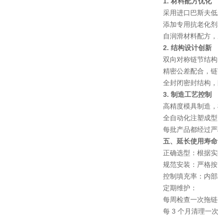
1. 材料配方优化
采用进口巴斯夫低发
添加专用抗老化剂
自润滑材料配方，摩
2. 结构设计创新
双向对称链节结构
精密公差配合，链
全封闭密封结构，
3. 制造工艺控制
高精度模具制造，模
全自动化注塑成型
每批产品都经过严
五、延长使用寿命
正确选型
：根据实
规范安装
：严格按
控制填充率
：内部
定期维护
：
每周检查一次拖链
每 3 个月清理