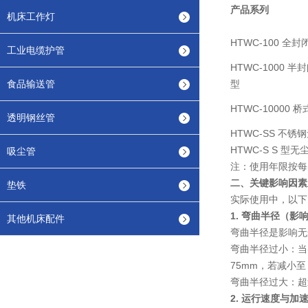
产品系列
机床工作灯
HTWC-100 全
工业电缆护管
HTWC-1000 半
食品输送管
型
HTWC-10000 
透明钢丝管
HTWC-SS 不锈
HTWC-S S 型无
吸尘管
注
：使用年限按每天
二、关键影响因素
垫铁
实际使用中，以下
1. 弯曲半径（影
其他机床配件
弯曲半径是影响无尘
弯曲半径过小
：当
75mm，若减小至 
弯曲半径过大
：超
2. 运行速度与加