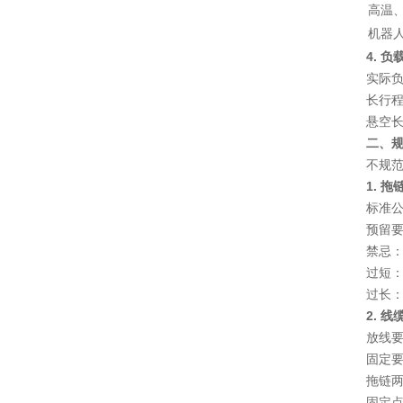
高温
机器
4. 
实际
长行程
悬空
二、规
不规
1. 
标准
预留
禁忌
过短
过长
2. 
放线
固定
拖链
固定点