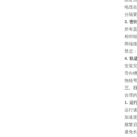
电缆
分隔
3. 
所有盖
相邻
两端
禁忌
4. 
安装
导向
拖链弯
三、日
合理
1. 
运行
加速
频繁启
避免