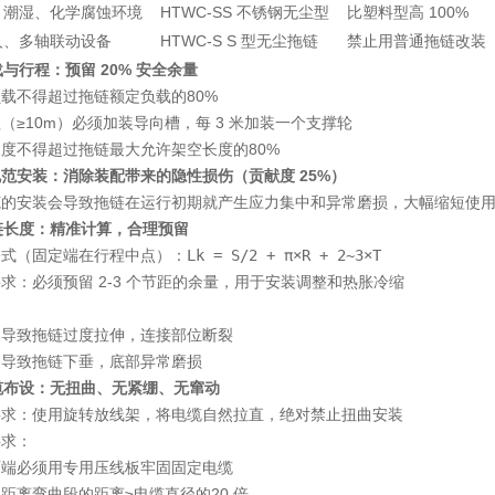
、潮湿、化学腐蚀环境
HTWC-SS 不锈钢无尘型
比塑料型高 100%
人、多轴联动设备
HTWC-S S 型无尘拖链
禁止用普通拖链改装
负载与行程：预留 20% 安全余量
负载不得超过拖链额定负载的
80%
（≥10m）必须加装导向槽，每 3 米加装一个支撑轮
长度不得超过拖链最大允许架空长度的
80%
范安装：消除装配带来的隐性损伤（贡献度 25%）
范的安装会导致拖链在运行初期就产生应力集中和异常磨损，大幅缩短使
拖链长度：精准计算，合理预留
公式
（固定端在行程中点）：
Lk = S/2 + π×R + 2~3×T
要求
：必须预留 2-3 个节距的余量，用于安装调整和热胀冷缩
：
：导致拖链过度拉伸，连接部位断裂
：导致拖链下垂，底部异常磨损
线缆布设：无扭曲、无紧绷、无窜动
要求
：使用旋转放线架，将电缆自然拉直，
绝对禁止扭曲安装
要求
：
两端必须用专用压线板牢固固定电缆
距离弯曲段的距离≥电缆直径的
20 倍