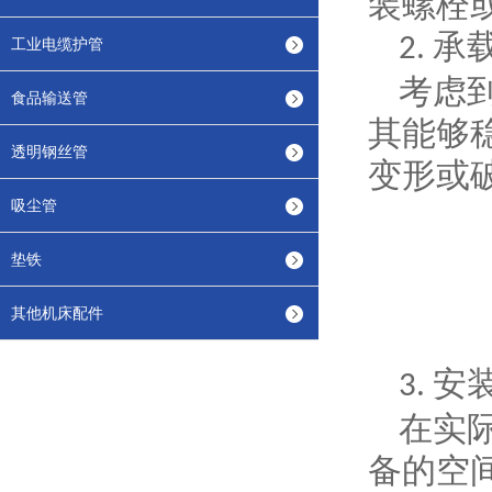
装螺栓
承
2.
工业电缆护管
考虑
食品输送管
其能够
透明钢丝管
变形或
吸尘管
垫铁
其他机床配件
安
3.
在实
备的空