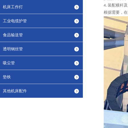
装配横杆及
4.
机床工作灯
根据需要，在
工业电缆护管
食品输送管
透明钢丝管
吸尘管
垫铁
其他机床配件