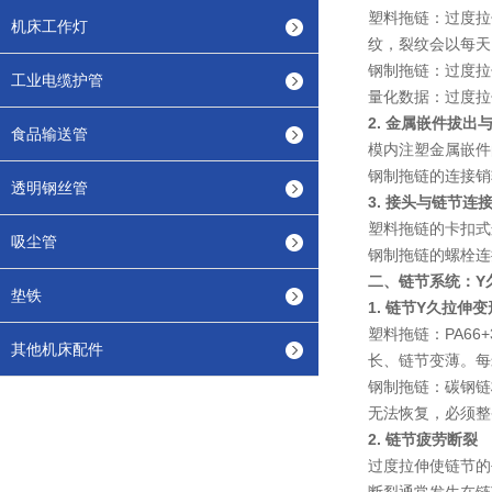
塑料拖链
：过度拉
机床工作灯
纹，裂纹会以每天 
钢制拖链
：过度拉
工业电缆护管
量化数据
：过度拉
2. 金属嵌件拔出
食品输送管
模内注塑金属嵌件
钢制拖链的连接销
透明钢丝管
3. 接头与链节连
塑料拖链的卡扣式
吸尘管
钢制拖链的螺栓连
二、链节系统：Y
垫铁
1. 链节Y久拉伸变
塑料拖链
：PA6
其他机床配件
长、链节变薄。每米
钢制拖链
：碳钢链
无法恢复，必须整
2. 链节疲劳断裂
过度拉伸使链节的