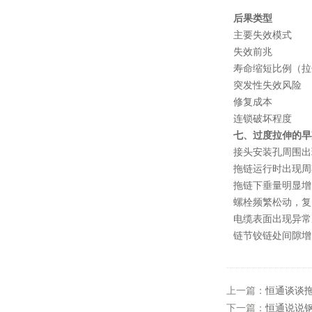
后果类型
主要失效模式
失效前兆
寿命缩短比例（拉伸
突发性失效风险
修复成本
连锁破坏程度
七、过度拉伸的早
接头安装孔周围出
拖链运行时出现周
拖链下垂量明显增
螺栓频繁松动，复
电缆表面出现异常
链节铰链处间隙增
上一篇：
恒通谈谈
下一篇：
恒通说说