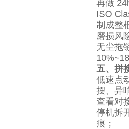
再做 2
ISO C
制成整
磨损风
无尘拖
10%~
五、拼
低速点动
摆、异
查看对
停机拆
痕；