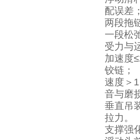
配误差
两段拖
一段松
受力与
加速度≤
铰链；
速度＞1
音与磨
垂直吊
拉力。
支撑强