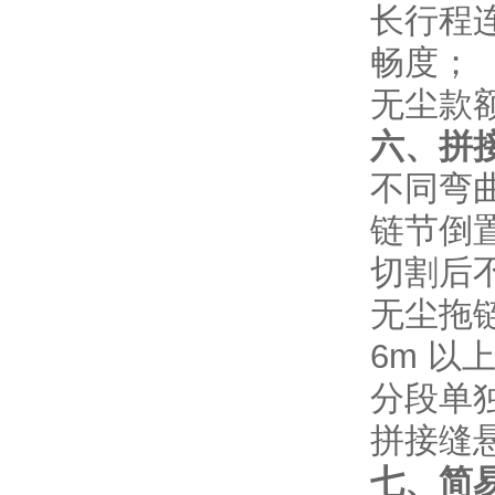
长行程
畅度；
无尘款
六、拼
不同弯
链节倒
切割后
无尘拖
6m 以
分段单
拼接缝
七、简