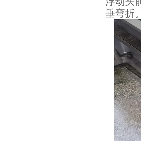
浮动头
垂弯折