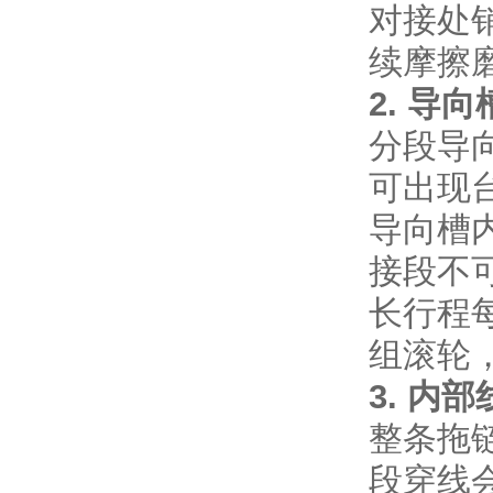
对接处
续摩擦
2. 导
分段导向
可出现
导向槽内
接段不
长行程每
组滚轮
3. 内
整条拖
段穿线