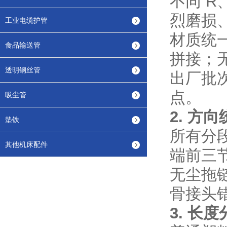
不同 
烈磨损
工业电缆护管
材质统
食品输送管
拼接；无
透明钢丝管
出厂批
点。
吸尘管
2. 方
垫铁
所有分
其他机床配件
端前三
无尘拖
骨接头
3. 长