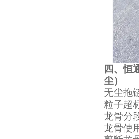
四、恒
尘）
无尘拖链
粒子超
龙骨分
龙骨使