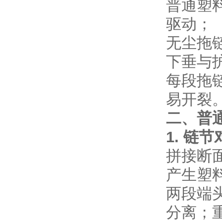
普通塑料
驱动；
无尘拖
下垂与
每段拖
易开裂
二、普
1. 链
拼接断
产生塑
两段端头
分离；